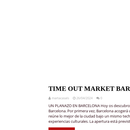
TIME OUT MARKET BA
martacasals
26/04/2024
0
UN PLANAZO EN BARCELONA Hoy os descubro un
Barcelona. Por primera vez, Barcelona acogerá
reúne lo mejor de la ciudad bajo un mismo tech
experiencias culturales. La apertura está previst