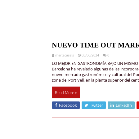
NUEVO TIME OUT MAR
martacasals
03/06/2024
0
LO MEJOR EN GASTRONOMÍA BAJO UN MISMO TE
Barcelona ha revelado algunas de las incorpora
nuevo mercado gastronómico y cultural del Port
zona del Port Vell, en la planta superior del cen
Read More »
Facebook
Twitter
LinkedIn