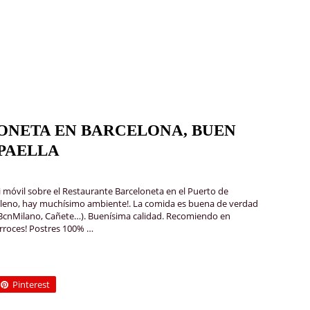
ONETA EN BARCELONA, BUEN
 PAELLA
 móvil sobre el Restaurante Barceloneta en el Puerto de
 lleno, hay muchísimo ambiente!. La comida es buena de verdad
é, BcnMilano, Cañete…). Buenísima calidad. Recomiendo en
 arroces! Postres 100% …
Pinterest