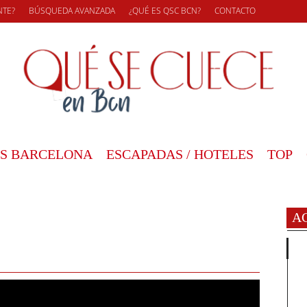
NTE?
BÚSQUEDA AVANZADA
¿QUÉ ES QSC BCN?
CONTACTO
S BARCELONA
ESCAPADAS / HOTELES
TOP
A