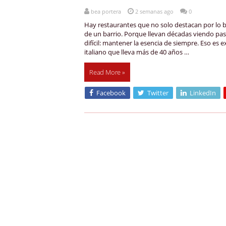
bea portera
2 semanas ago
0
Hay restaurantes que no solo destacan por lo b
de un barrio. Porque llevan décadas viendo pa
difícil: mantener la esencia de siempre. Eso es
italiano que lleva más de 40 años …
Read More »
Facebook
Twitter
LinkedIn