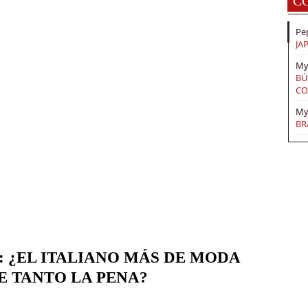
C
Pe
JA
My
BÚ
CO
My
BR
 ¿EL ITALIANO MÁS DE MODA
 TANTO LA PENA?