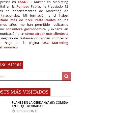
presas en
ESADE
+ Master en Marketing
gital en la
Pompeu Fabra,
he trabajado 12
os en departamentos de Marketing de
ltinacionales. Mi formación y el haber
sitado más de 2.500 restaurantes
en los
timos años, me han permitido realizarme
omo
consultora gastronómica
y experta en
municación o en
cómo atraer más clientes
a
 negocio de restauración. Podéis conocer lo
e hago en la página
QSC Marketing
stronómico.
USCADOR
OSTS MÁS VISITADOS
PLANES EN LA CERDANYA (II): COMIDA
EN EL QUERFORADAT
05/09/2013
11