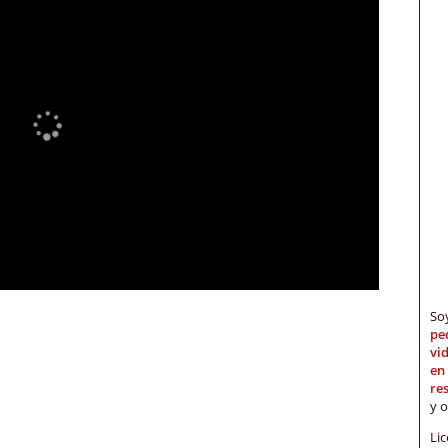
S
pe
vi
en
re
y 
Li