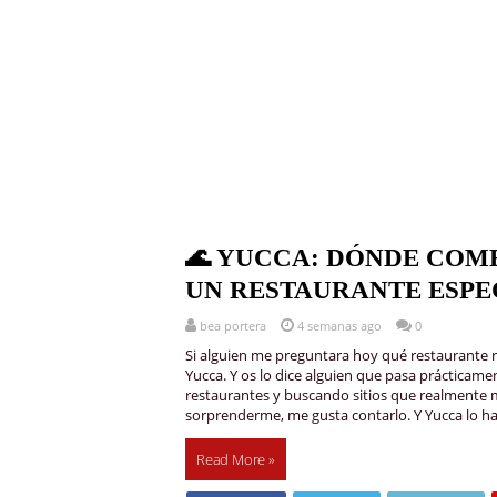
🌊 YUCCA: DÓNDE COME
UN RESTAURANTE ESPE
bea portera
4 semanas ago
0
Si alguien me preguntara hoy qué restaurante 
Yucca. Y os lo dice alguien que pasa práctica
restaurantes y buscando sitios que realmente 
sorprenderme, me gusta contarlo. Y Yucca lo 
Read More »