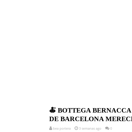
🍝 BOTTEGA BERNACCA:
DE BARCELONA MERECE
bea portera
3 semanas ago
0