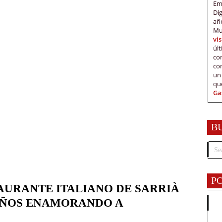
Em
Di
añ
Mu
vi
úl
c
co
un
qu
Ga
B
P
STAURANTE ITALIANO DE SARRIÀ
 AÑOS ENAMORANDO A