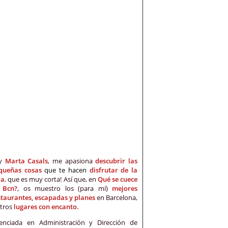
oy
Marta Casals
, me apasiona
descubrir las
queñas cosas
que te hacen
disfrutar de la
da
,
que es muy corta! Así que, en
Qué se cuece
 Bcn?
, os muestro los (para mí)
mejores
staurantes, escapadas y planes
en Barcelona,
otros
lugares con encanto.
cenciada en Administración y Dirección de