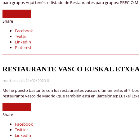
para grupos Aquí tenéis el listado de Restaurantes para grupos: PRECIO M
Read More »
Share
Facebook
Twitter
LinkedIn
Pinterest
RESTAURANTE VASCO EUSKAL ETXEA
martacasals
21/02/2020
0
Me he puesto bastante con los restaurantes vascos últimamente, eh? Los
restaurante vasco de Madrid (que también está en Barcelona!): Euskal Etx
Read More »
Share
Facebook
Twitter
LinkedIn