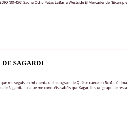
EDIO (30-45€) Saona Ocho Patas LaBarra Westside El Mercader de l’Eixample
 DE SAGARDI
 que me segúis en mi cuenta de Instagram de Qué se cuece en Bcn?… últim
ea de Sagardi. Los que me conocéis, sabéis que Sagardi es un grupo de rest