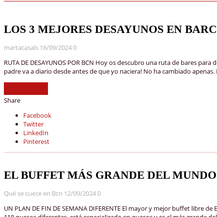
LOS 3 MEJORES DESAYUNOS EN BAR
martacasals
16/09/2024
0
RUTA DE DESAYUNOS POR BCN Hoy os descubro una ruta de bares para desay
padre va a diario desde antes de que yo naciera! No ha cambiado apenas. 
Read More »
Share
Facebook
Twitter
LinkedIn
Pinterest
EL BUFFET MÁS GRANDE DEL MUNDO
Qué se cuece en Bcn
12/09/2024
0
UN PLAN DE FIN DE SEMANA DIFERENTE El mayor y mejor buffet libre de Eur
118 quesos diferentes, está especializado en quesos y es el más grande 