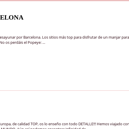
CELONA
unar por Barcelona. Los sitios más top para disfrutar de un manjar para e
No os perdáis el Popeye: …
opa, de calidad TOP, os lo enseño con todo DETALLE!!! Hemos viajado con 
del MUNDO. Aún así podemos encontrar infinidad de …