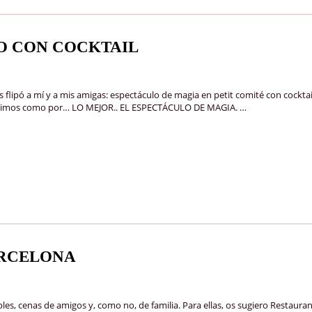
O CON COCKTAIL
ó a mí y a mis amigas: espectáculo de magia en petit comité con cocktails 
uenísimos como por… LO MEJOR.. EL ESPECTÁCULO DE MAGIA. …
ARCELONA
bles, cenas de amigos y, como no, de familia. Para ellas, os sugiero Restaur