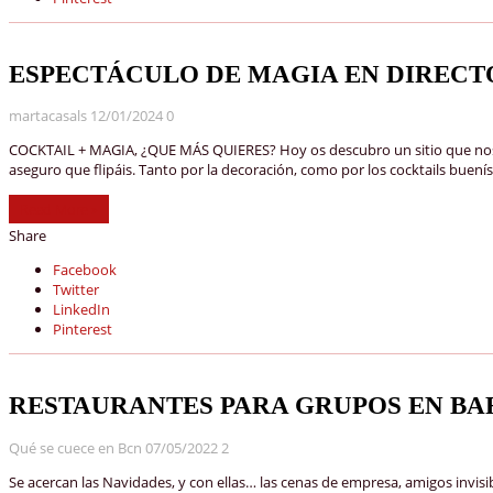
ESPECTÁCULO DE MAGIA EN DIRECT
martacasals
12/01/2024
0
COCKTAIL + MAGIA, ¿QUE MÁS QUIERES? Hoy os descubro un sitio que nos flip
aseguro que flipáis. Tanto por la decoración, como por los cocktails b
Read More »
Share
Facebook
Twitter
LinkedIn
Pinterest
RESTAURANTES PARA GRUPOS EN B
Qué se cuece en Bcn
07/05/2022
2
Se acercan las Navidades, y con ellas… las cenas de empresa, amigos invisi