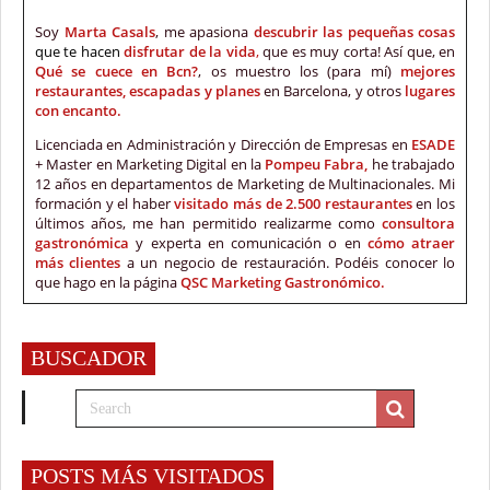
Soy
Marta Casals
, me apasiona
descubrir las pequeñas cosas
que te hacen
disfrutar de la vida
,
que es muy corta! Así que, en
Qué se cuece en Bcn?
, os muestro los (para mí)
mejores
restaurantes, escapadas y planes
en Barcelona, y otros
lugares
con encanto.
Licenciada en Administración y Dirección de Empresas en
ESADE
+ Master en Marketing Digital en la
Pompeu Fabra,
he trabajado
12 años en departamentos de Marketing de Multinacionales. Mi
formación y el haber
visitado más de 2.500 restaurantes
en los
últimos años, me han permitido realizarme como
consultora
gastronómica
y experta en comunicación o en
cómo atraer
más clientes
a un negocio de restauración. Podéis conocer lo
que hago en la página
QSC Marketing Gastronómico.
BUSCADOR
POSTS MÁS VISITADOS