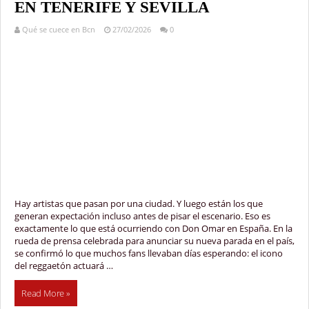
EN TENERIFE Y SEVILLA
Qué se cuece en Bcn
27/02/2026
0
Hay artistas que pasan por una ciudad. Y luego están los que
generan expectación incluso antes de pisar el escenario. Eso es
exactamente lo que está ocurriendo con Don Omar en España. En la
rueda de prensa celebrada para anunciar su nueva parada en el país,
se confirmó lo que muchos fans llevaban días esperando: el icono
del reggaetón actuará …
Read More »