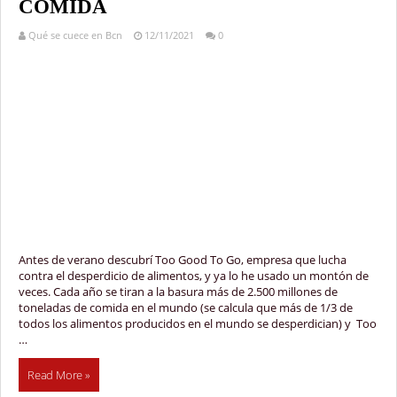
COMIDA
Qué se cuece en Bcn
12/11/2021
0
Antes de verano descubrí Too Good To Go, empresa que lucha
contra el desperdicio de alimentos, y ya lo he usado un montón de
veces. Cada año se tiran a la basura más de 2.500 millones de
toneladas de comida en el mundo (se calcula que más de 1/3 de
todos los alimentos producidos en el mundo se desperdician) y Too
…
Read More »