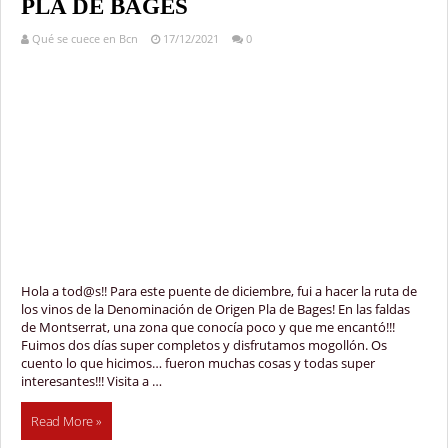
PLA DE BAGES
Qué se cuece en Bcn
17/12/2021
0
Hola a tod@s!! Para este puente de diciembre, fui a hacer la ruta de
los vinos de la Denominación de Origen Pla de Bages! En las faldas
de Montserrat, una zona que conocía poco y que me encantó!!!
Fuimos dos días super completos y disfrutamos mogollón. Os
cuento lo que hicimos… fueron muchas cosas y todas super
interesantes!!! Visita a …
Read More »