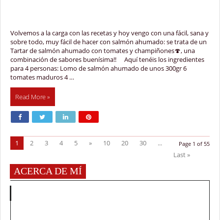
Volvemos a la carga con las recetas y hoy vengo con una fácil, sana y
sobre todo, muy fácil de hacer con salmón ahumado: se trata de un
Tartar de salmón ahumado con tomates y champiñones🍄, una
combinación de sabores buenísima!! ⠀ Aquí tenéis los ingredientes
para 4 personas: Lomo de salmón ahumado de unos 300gr 6
tomates maduros 4 …
Read More »
1
2
3
4
5
»
10
20
30
...
Page 1 of 55
Last »
ACERCA DE MÍ