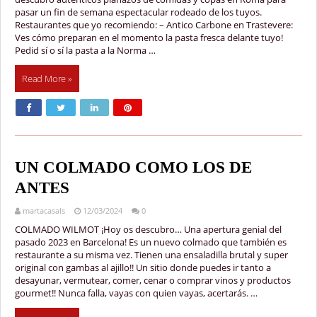
pasar un fin de semana espectacular rodeado de los tuyos.
Restaurantes que yo recomiendo: – Antico Carbone en Trastevere:
Ves cómo preparan en el momento la pasta fresca delante tuyo!
Pedid sí o sí la pasta a la Norma …
Read More »
UN COLMADO COMO LOS DE
ANTES
martacasals
12/03/2024
0
COLMADO WILMOT ¡Hoy os descubro… Una apertura genial del
pasado 2023 en Barcelona! Es un nuevo colmado que también es
restaurante a su misma vez. Tienen una ensaladilla brutal y super
original con gambas al ajillo!! Un sitio donde puedes ir tanto a
desayunar, vermutear, comer, cenar o comprar vinos y productos
gourmet!! Nunca falla, vayas con quien vayas, acertarás. …