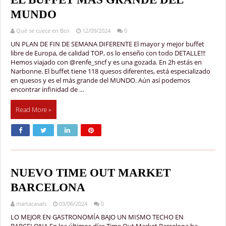
MUNDO
Qué se cuece en Bcn
12/09/2024
0
UN PLAN DE FIN DE SEMANA DIFERENTE El mayor y mejor buffet
libre de Europa, de calidad TOP, os lo enseño con todo DETALLE!!!
Hemos viajado con @renfe_sncf y es una gozada. En 2h estás en
Narbonne. El buffet tiene 118 quesos diferentes, está especializado
en quesos y es el más grande del MUNDO. Aún así podemos
encontrar infinidad de …
Read More »
NUEVO TIME OUT MARKET
BARCELONA
martacasals
03/06/2024
0
LO MEJOR EN GASTRONOMÍA BAJO UN MISMO TECHO EN
BARCELONA En los últimos días,Time Out Market Barcelona ha