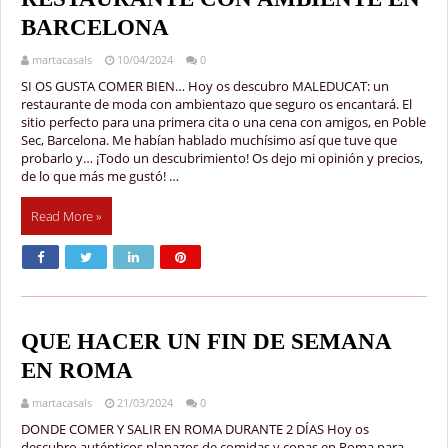
BARCELONA
martacasals
10/04/2024
0
SI OS GUSTA COMER BIEN… Hoy os descubro MALEDUCAT: un
restaurante de moda con ambientazo que seguro os encantará. El
sitio perfecto para una primera cita o una cena con amigos, en Poble
Sec, Barcelona. Me habían hablado muchísimo así que tuve que
probarlo y… ¡Todo un descubrimiento! Os dejo mi opinión y precios,
de lo que más me gustó! …
Read More »
QUE HACER UN FIN DE SEMANA
EN ROMA
martacasals
21/03/2024
0
DONDE COMER Y SALIR EN ROMA DURANTE 2 DÍAS Hoy os
descubro auténticos planazos de comidas y copas en Roma para