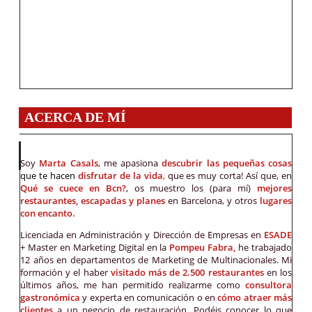
ACERCA DE MÍ
Soy
Marta Casals
, me apasiona
descubrir las pequeñas cosas
que te hacen
disfrutar de la vida
,
que es muy corta! Así que, en
Qué se cuece en Bcn?
, os muestro los (para mí)
mejores
restaurantes, escapadas y planes
en Barcelona, y otros
lugares
con encanto.
Licenciada en Administración y Dirección de Empresas en
ESADE
+ Master en Marketing Digital en la
Pompeu Fabra,
he trabajado
12 años en departamentos de Marketing de Multinacionales. Mi
formación y el haber
visitado más de 2.500 restaurantes
en los
últimos años, me han permitido realizarme como
consultora
gastronómica
y experta en comunicación o en
cómo atraer más
clientes
a un negocio de restauración. Podéis conocer lo que