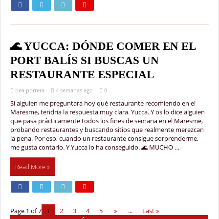
🌊 YUCCA: DÓNDE COMER EN EL
PORT BALÍS SI BUSCAS UN
RESTAURANTE ESPECIAL
bea portera
4 semanas ago
0
Si alguien me preguntara hoy qué restaurante recomiendo en el
Maresme, tendría la respuesta muy clara. Yucca. Y os lo dice alguien
que pasa prácticamente todos los fines de semana en el Maresme,
probando restaurantes y buscando sitios que realmente merezcan
la pena. Por eso, cuando un restaurante consigue sorprenderme,
me gusta contarlo. Y Yucca lo ha conseguido. 🌊 MUCHO …
Read More »
Page 1 of 7
1
2
3
4
5
»
...
Last »