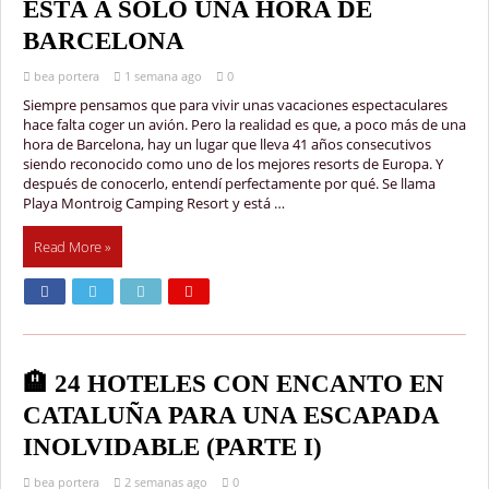
ESTÁ A SOLO UNA HORA DE
BARCELONA
bea portera
1 semana ago
0
Siempre pensamos que para vivir unas vacaciones espectaculares
hace falta coger un avión. Pero la realidad es que, a poco más de una
hora de Barcelona, hay un lugar que lleva 41 años consecutivos
siendo reconocido como uno de los mejores resorts de Europa. Y
después de conocerlo, entendí perfectamente por qué. Se llama
Playa Montroig Camping Resort y está …
Read More »
🏨 24 HOTELES CON ENCANTO EN
CATALUÑA PARA UNA ESCAPADA
INOLVIDABLE (PARTE I)
bea portera
2 semanas ago
0