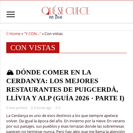
Home
»
"Y CON..."
»
Con vistas
CON VISTAS
🏔️ DÓNDE COMER EN LA
CERDANYA: LOS MEJORES
RESTAURANTES DE PUIGCERDÀ,
LLÍVIA Y ALP (GUÍA 2026 · PARTE I)
bea portera
9 horas ago
0
La Cerdanya es uno de esos destinos a los que siempre apetece
volver. Da igual la época del año. En invierno por la nieve. En verano
por sus paisajes, sus pueblos y esas terrazas donde las sobremesas
parecen no terminar nunca. Pero hay algo que me llama la atención