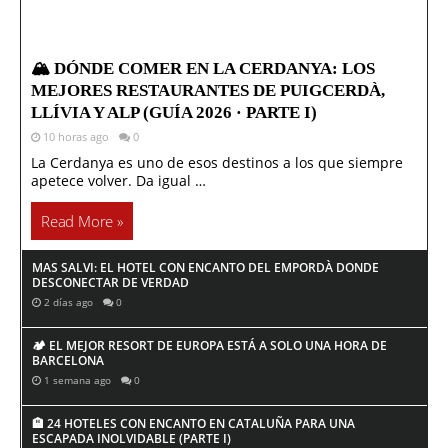
🏔️ DÓNDE COMER EN LA CERDANYA: LOS
MEJORES RESTAURANTES DE PUIGCERDÀ,
LLÍVIA Y ALP (GUÍA 2026 · PARTE I)
10 horas ago
0
La Cerdanya es uno de esos destinos a los que siempre
apetece volver. Da igual …
Read More »
MAS SALVI: EL HOTEL CON ENCANTO DEL EMPORDÀ DONDE
DESCONECTAR DE VERDAD
2 días ago
0
🏕️ EL MEJOR RESORT DE EUROPA ESTÁ A SOLO UNA HORA DE
BARCELONA
1 semana ago
0
🏨 24 HOTELES CON ENCANTO EN CATALUÑA PARA UNA
ESCAPADA INOLVIDABLE (PARTE I)