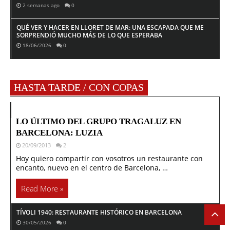
2 semanas ago
0
QUÉ VER Y HACER EN LLORET DE MAR: UNA ESCAPADA QUE ME
SORPRENDIÓ MUCHO MÁS DE LO QUE ESPERABA
18/06/2026
0
HASTA TARDE / CON COPAS
LO ÚLTIMO DEL GRUPO TRAGALUZ EN
BARCELONA: LUZIA
20/09/2013
2
Hoy quiero compartir con vosotros un restaurante con
encanto, nuevo en el centro de Barcelona, …
Read More »
TÍVOLI 1940: RESTAURANTE HISTÓRICO EN BARCELONA
30/05/2026
0