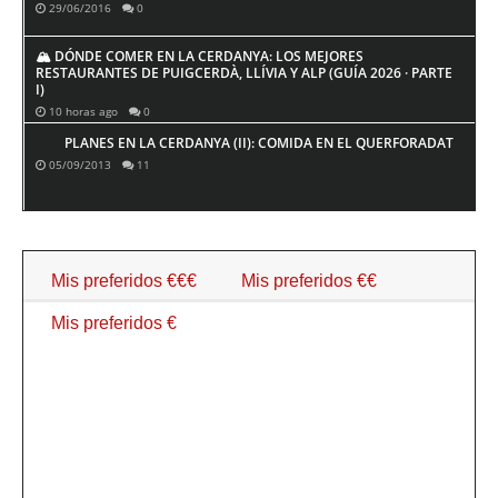
29/06/2016
0
🏔️ DÓNDE COMER EN LA CERDANYA: LOS MEJORES
RESTAURANTES DE PUIGCERDÀ, LLÍVIA Y ALP (GUÍA 2026 · PARTE
I)
10 horas ago
0
PLANES EN LA CERDANYA (II): COMIDA EN EL QUERFORADAT
05/09/2013
11
Mis preferidos €€€
Mis preferidos €€
Mis preferidos €