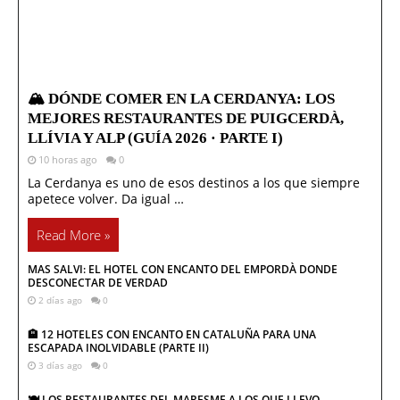
🏔️ DÓNDE COMER EN LA CERDANYA: LOS
MEJORES RESTAURANTES DE PUIGCERDÀ,
LLÍVIA Y ALP (GUÍA 2026 · PARTE I)
10 horas ago
0
La Cerdanya es uno de esos destinos a los que siempre
apetece volver. Da igual …
Read More »
MAS SALVI: EL HOTEL CON ENCANTO DEL EMPORDÀ DONDE
DESCONECTAR DE VERDAD
2 días ago
0
🏨 12 HOTELES CON ENCANTO EN CATALUÑA PARA UNA
ESCAPADA INOLVIDABLE (PARTE II)
3 días ago
0
🍽️ LOS RESTAURANTES DEL MARESME A LOS QUE LLEVO