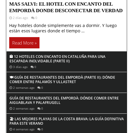
MAS SALVI: EL HOTEL CON ENCANTO DEL
EMPORDÀ DONDE DESCONECTAR DE VERDAD
2 días ago
0
Hay hoteles donde simplemente vas a dormir. Y luego
están esos lugares donde el tiempo …
Read More »
🏨 12 HOTELES CON ENCANTO EN CATALUÑA PARA UNA
ESCAPADA INOLVIDABLE (PARTE II)
3 días ago
0
🍽️ GUÍA DE RESTAURANTES DEL EMPORDÀ (PARTE II): DÓNDE
COMER ENTRE PALAMÓS Y ULLASTRET
2 semanas ago
0
GUÍA DE RESTAURANTES DEL EMPORDÀ: DÓNDE COMER ENTRE
AIGUABLAVA Y PALAFRUGELL
2 semanas ago
0
🏖️ LAS MEJORES PLAYAS DE LA COSTA BRAVA: LA GUÍA DEFINITIVA
PARA ESTE VERANO
4 semanas ago
0