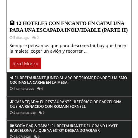
🏨 12 HOTELES CON ENCANTO EN CATALUÑA
PARA UNA ESCAPADA INOLVIDABLE (PARTE II)
3 días ago
0
Siempre pensamos que para desconectar hay que hacer
la maleta, coger un avión y recorrer …
Read More »
🥩 EL RESTAURANTE JUNTO AL ARC DE TRIOMF DONDE TÚ MISMO
COCINAS LA CARNE EN LA MESA
1 semana ago
0
🍝 CASA TEJADA: EL RESTAURANTE HISTÓRICO DE BARCELONA
QUE HA RENACIDO CON ROMAIN FORNELL
2 semanas ago
0
🍽️ SOFÍA BAR & TAPAS: EL RESTAURANTE DEL GRAND HYATT
BARCELONA AL QUE YA ESTOY DESEANDO VOLVER
02/07/2026
0