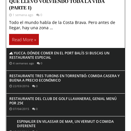
QUE LLEVO VOLVIENDO TODA LA VIDA
(PARTE I)
1 semana ago
0
Todo el mundo habla de la Costa Brava. Pero antes de
llegar, hay una zona …
Read More »
🌊 YUCCA: DÓNDE COMER EN EL PORT BALÍS SI BUSCAS UN
RESTAURANTE ESPECIAL
4 semanas ago
0
RESTAURANTE TRES TURONS EN TORRENTBÓ: COMIDA CASERA Y
BUENA A PRECIO ECONÓMICO
22/03/2016
0
RESTAURANTE DEL CLUB DE GOLF LLAVANERAS, GENIAL MENÚ
POR 25€
07/04/2015
0
ESPINALER EN VILASSAR DE MAR, UN VERMUT O COMIDA
DIFERENTE