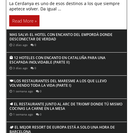
La Cerdanya es uno de esos destinos a los que siempre
apetece volver. Da igual …
Read More »
MAS SALVI: EL HOTEL CON ENCANTO DEL EMPORDÀ DONDE
DESCONECTAR DE VERDAD
2 días ago
0
🏨 12 HOTELES CON ENCANTO EN CATALUÑA PARA UNA
ESCAPADA INOLVIDABLE (PARTE II)
3 días ago
0
🍽️ LOS RESTAURANTES DEL MARESME A LOS QUE LLEVO
VOLVIENDO TODA LA VIDA (PARTE I)
1 semana ago
0
🥩 EL RESTAURANTE JUNTO AL ARC DE TRIOMF DONDE TÚ MISMO
COCINAS LA CARNE EN LA MESA
1 semana ago
0
🏕️ EL MEJOR RESORT DE EUROPA ESTÁ A SOLO UNA HORA DE
BARCELONA