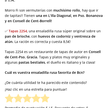
a 5,9€.
Morro Fi son vermuterías con
muchísimo rollo,
hay que ir
de tapitas!! Tienen
una en L’Illa Diagonal, en Pso. Bonanova
y en Consell de Cent-Borrell!
✅
Tapas 2254
, una ensaladilla rusa súper original sobre un
pan de brioche
, con
huevos de codorniz
y
ventresca de
atún.
La ración es correcta y cuesta 8,5€!
Tapas 2254 es un restaurante de tapas de autor en
Consell
de Cent-Pso. Gracia.
Tapas y platos muy originales y
algunas
pastas bestiales
, el dueño es italiano y la clava!
Cuál es vuestra ensaladilla rusa favorita de Bcn?
¿De cuánta utilidad te ha parecido este contenido?
¡Haz clic en una estrella para puntuar!