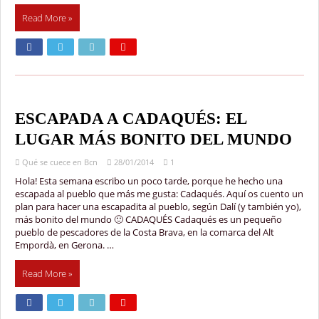
Read More »
ESCAPADA A CADAQUÉS: EL
LUGAR MÁS BONITO DEL MUNDO
Qué se cuece en Bcn
28/01/2014
1
Hola! Esta semana escribo un poco tarde, porque he hecho una
escapada al pueblo que más me gusta: Cadaqués. Aquí os cuento un
plan para hacer una escapadita al pueblo, según Dalí (y también yo),
más bonito del mundo 🙂 CADAQUÉS Cadaqués es un pequeño
pueblo de pescadores de la Costa Brava, en la comarca del Alt
Empordà, en Gerona. …
Read More »