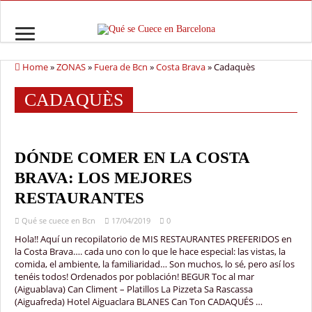
Home
»
ZONAS
»
Fuera de Bcn
»
Costa Brava
»
Cadaquès
CADAQUÈS
DÓNDE COMER EN LA COSTA
BRAVA: LOS MEJORES
RESTAURANTES
Qué se cuece en Bcn
17/04/2019
0
Hola!! Aquí un recopilatorio de MIS RESTAURANTES PREFERIDOS en
la Costa Brava…. cada uno con lo que le hace especial: las vistas, la
comida, el ambiente, la familiaridad… Son muchos, lo sé, pero así los
tenéis todos! Ordenados por población! BEGUR Toc al mar
(Aiguablava) Can Climent – Platillos La Pizzeta Sa Rascassa
(Aiguafreda) Hotel Aiguaclara BLANES Can Ton CADAQUÉS …