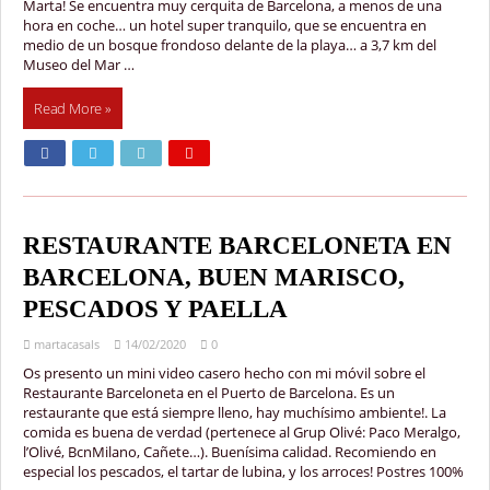
Marta! Se encuentra muy cerquita de Barcelona, a menos de una
hora en coche… un hotel super tranquilo, que se encuentra en
medio de un bosque frondoso delante de la playa… a 3,7 km del
Museo del Mar …
Read More »
RESTAURANTE BARCELONETA EN
BARCELONA, BUEN MARISCO,
PESCADOS Y PAELLA
martacasals
14/02/2020
0
Os presento un mini video casero hecho con mi móvil sobre el
Restaurante Barceloneta en el Puerto de Barcelona. Es un
restaurante que está siempre lleno, hay muchísimo ambiente!. La
comida es buena de verdad (pertenece al Grup Olivé: Paco Meralgo,
l’Olivé, BcnMilano, Cañete…). Buenísima calidad. Recomiendo en
especial los pescados, el tartar de lubina, y los arroces! Postres 100%