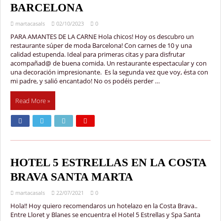
BARCELONA
martacasals
02/10/2023
0
PARA AMANTES DE LA CARNE Hola chicos! Hoy os descubro un
restaurante súper de moda Barcelona! Con carnes de 10 y una
calidad estupenda. Ideal para primeras citas y para disfrutar
acompañad@ de buena comida. Un restaurante espectacular y con
una decoración impresionante. Es la segunda vez que voy, ésta con
mi padre, y salió encantado! No os podéis perder …
Read More »
HOTEL 5 ESTRELLAS EN LA COSTA
BRAVA SANTA MARTA
martacasals
22/07/2021
0
Hola!! Hoy quiero recomendaros un hotelazo en la Costa Brava..
Entre Lloret y Blanes se encuentra el Hotel 5 Estrellas y Spa Santa