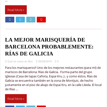
…
Read More »
LA MEJOR MARISQUERÍA DE
BARCELONA PROBABLEMENTE:
RÍAS DE GALICIA
Qué se cuece en Bcn
05/04/2019
0
Para los marisqueros!! Uno de los mejores restaurantes (para mí) de
mariscos de Barcelona: Rías de Galicia. Forma parte del grupo
Iglesias (Casa de tapas Cañota, Espai Kru..).. y como éstos, Rías de
Galicia se encuentra también en la zona de Montjuic, de hecho
justamente en el piso de abajo de Espai Kru, en la calle Lleida. El local
de Rías …
Read More »