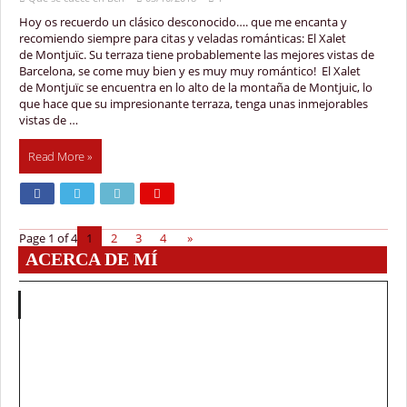
Hoy os recuerdo un clásico desconocido…. que me encanta y
recomiendo siempre para citas y veladas románticas: El Xalet
de Montjuïc. Su terraza tiene probablemente las mejores vistas de
Barcelona, se come muy bien y es muy muy romántico! El Xalet
de Montjuïc se encuentra en lo alto de la montaña de Montjuic, lo
que hace que su impresionante terraza, tenga unas inmejorables
vistas de …
Read More »
Page 1 of 4
1
2
3
4
»
ACERCA DE MÍ