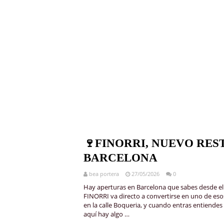
🍷FINORRI, NUEVO RES
BARCELONA
bea portera
27/05/2026
0
Hay aperturas en Barcelona que sabes desde el 
FINORRI va directo a convertirse en uno de eso
en la calle Boqueria, y cuando entras entiendes
aquí hay algo …