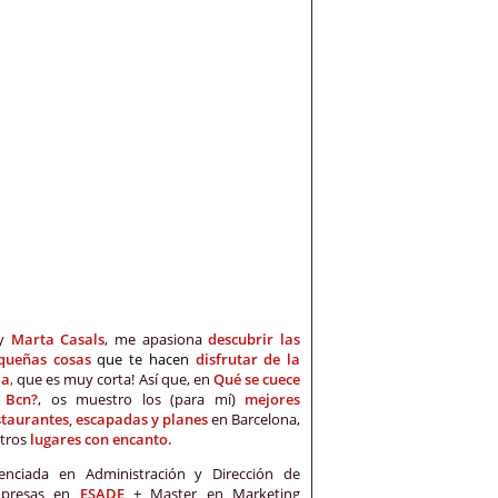
oy
Marta Casals
, me apasiona
descubrir las
queñas cosas
que te hacen
disfrutar de la
da
,
que es muy corta! Así que, en
Qué se cuece
 Bcn?
, os muestro los (para mí)
mejores
staurantes, escapadas y planes
en Barcelona,
otros
lugares con encanto.
cenciada en Administración y Dirección de
presas en
ESADE
+ Master en Marketing