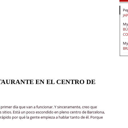
Pe
JA
My
BÚ
CO
My
BR
TAURANTE EN EL CENTRO DE
primer día que van a funcionar. Y sinceramente, creo que
s sitios. Está un poco escondido en pleno centro de Barcelona,
 rápido por qué la gente empieza a hablar tanto de él. Porque