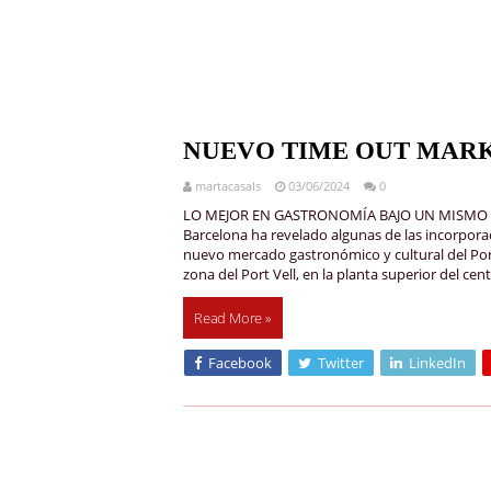
NUEVO TIME OUT MAR
martacasals
03/06/2024
0
LO MEJOR EN GASTRONOMÍA BAJO UN MISMO TE
Barcelona ha revelado algunas de las incorpora
nuevo mercado gastronómico y cultural del Port
zona del Port Vell, en la planta superior del cen
Read More »
Facebook
Twitter
LinkedIn