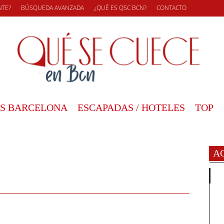
NTE?
BÚSQUEDA AVANZADA
¿QUÉ ES QSC BCN?
CONTACTO
S BARCELONA
ESCAPADAS / HOTELES
TOP
A