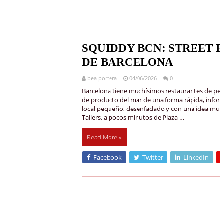
SQUIDDY BCN: STREET
DE BARCELONA
bea portera
04/06/2026
0
Barcelona tiene muchísimos restaurantes de pe
de producto del mar de una forma rápida, infor
local pequeño, desenfadado y con una idea muy c
Tallers, a pocos minutos de Plaza …
Read More »
Facebook
Twitter
LinkedIn