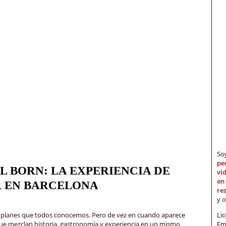
S
pe
L BORN: LA EXPERIENCIA DE
vi
en
 EN BARCELONA
re
y 
Li
s y planes que todos conocemos. Pero de vez en cuando aparece
Em
ue mezclan historia, gastronomía y experiencia en un mismo