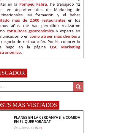
gital en la
Pompeu Fabra,
he trabajado 12
os en departamentos de Marketing de
ltinacionales. Mi formación y el haber
sitado más de 2.500 restaurantes
en los
timos años, me han permitido realizarme
omo
consultora gastronómica
y experta en
municación o en
cómo atraer más clientes
a
 negocio de restauración. Podéis conocer lo
e hago en la página
QSC Marketing
stronómico.
USCADOR
OSTS MÁS VISITADOS
PLANES EN LA CERDANYA (II): COMIDA
EN EL QUERFORADAT
05/09/2013
11