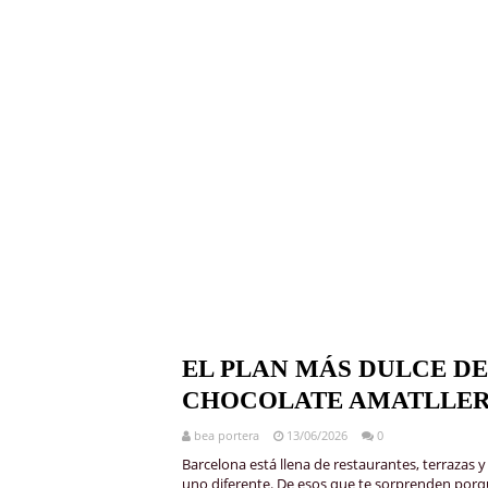
EL PLAN MÁS DULCE DE
CHOCOLATE AMATLLER
bea portera
13/06/2026
0
Barcelona está llena de restaurantes, terraza
uno diferente. De esos que te sorprenden porq