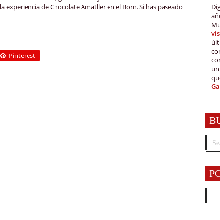
Di
la experiencia de Chocolate Amatller en el Born. Si has paseado
añ
Mu
vi
úl
c
Pinterest
co
un
qu
Ga
B
P