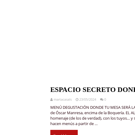
ESPACIO SECRETO DON
martacasals
23/05/2024
0
MENÚ DEGUSTACIÓN DONDE TU MESA SERÁ LA Ú
de Óscar Manresa, encima de la Boquería. EL AL
homenaje (de los de verdad), con los tuyos… y 
hacen menús a partir de …