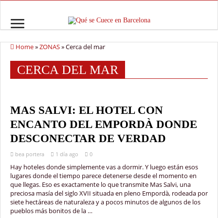
Home
»
ZONAS
»
Cerca del mar
CERCA DEL MAR
MAS SALVI: EL HOTEL CON
ENCANTO DEL EMPORDÀ DONDE
DESCONECTAR DE VERDAD
bea portera
1 día ago
0
Hay hoteles donde simplemente vas a dormir. Y luego están esos
lugares donde el tiempo parece detenerse desde el momento en
que llegas. Eso es exactamente lo que transmite Mas Salvi, una
preciosa masía del siglo XVII situada en pleno Empordà, rodeada por
siete hectáreas de naturaleza y a pocos minutos de algunos de los
pueblos más bonitos de la …