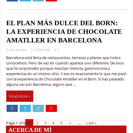
EL PLAN MÁS DULCE DEL BORN:
LA EXPERIENCIA DE CHOCOLATE
AMATLLER EN BARCELONA
bea portera
13/06/2026
0
Barcelona está llena de restaurantes, terrazas y planes que todos
conocemos. Pero de vez en cuando aparece uno diferente. De esos
que te sorprenden porque mezclan historia, gastronomía y
experiencia en un mismo sitio. Y eso es exactamente lo que me pasó
con la experiencia de Chocolate Amatller en el Born. Si has paseado
alguna vez por Barcelona, seguro que …
Read More »
Page 1 of 6
1
2
3
4
5
»
...
Last »
ACERCA DE MÍ