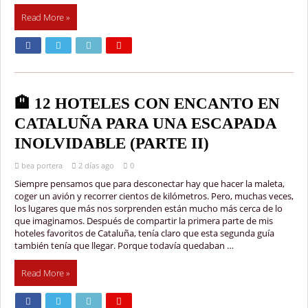
Read More »
🏨 12 HOTELES CON ENCANTO EN
CATALUÑA PARA UNA ESCAPADA
INOLVIDABLE (PARTE II)
bea portera
2 días ago
0
Siempre pensamos que para desconectar hay que hacer la maleta,
coger un avión y recorrer cientos de kilómetros. Pero, muchas veces,
los lugares que más nos sorprenden están mucho más cerca de lo
que imaginamos. Después de compartir la primera parte de mis
hoteles favoritos de Cataluña, tenía claro que esta segunda guía
también tenía que llegar. Porque todavía quedaban …
Read More »