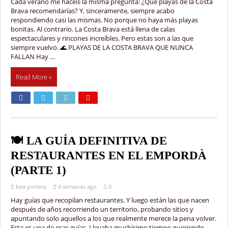
Cada verano me hacéis la misma pregunta: ¿Qué playas de la Costa
Brava recomendarías? Y, sinceramente, siempre acabo
respondiendo casi las mismas. No porque no haya más playas
bonitas. Al contrario. La Costa Brava está llena de calas
espectaculares y rincones increíbles. Pero estas son a las que
siempre vuelvo. 🌊 PLAYAS DE LA COSTA BRAVA QUE NUNCA
FALLAN Hay …
Read More »
🍽️ LA GUÍA DEFINITIVA DE
RESTAURANTES EN EL EMPORDÀ
(PARTE 1)
bea portera
4 semanas ago
0
Hay guías que recopilan restaurantes. Y luego están las que nacen
después de años recorriendo un territorio, probando sitios y
apuntando solo aquellos a los que realmente merece la pena volver.
Esta es una de esas guías. Llevaba muchísimo tiempo queriendo