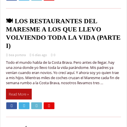
🍽️ LOS RESTAURANTES DEL
MARESME A LOS QUE LLEVO
VOLVIENDO TODA LA VIDA (PARTE
I)
bea portera
6 días ago
0
Todo el mundo habla de la Costa Brava. Pero antes de llegar, hay
una zona donde yo llevo toda la vida parándome. Mis padres ya
venían cuando eran novios. Yo crecí aquí. Y ahora soy yo quien trae
a mis hijos. Mientras miles de coches cruzan el Maresme cada fin de
semana rumbo a la Costa Brava, nosotros llevamos tres …
Read More »