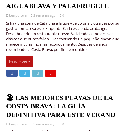
AIGUABLAVA Y PALAFRUGELL
bea portera
2 semanas ago
0
Si hay una zona de Cataluña a la que vuelvo una y otra vez por su
gastronomía, esa es el Empordà. Cada escapada acaba igual.
Descubriendo un restaurante nuevo. Volviendo a uno de esos
clásicos que nunca fallan. O encontrando un pequeño rincón que
merece muchísimo más reconocimiento. Después de años
recorriendo la Costa Brava, por fin he reunido en …
Read More »
🏖️ LAS MEJORES PLAYAS DE LA
COSTA BRAVA: LA GUÍA
DEFINITIVA PARA ESTE VERANO
bea portera
3 semanas ago
0