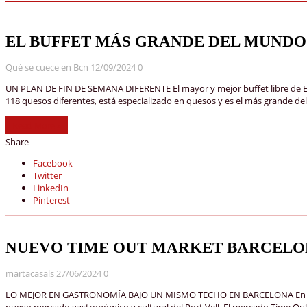
EL BUFFET MÁS GRANDE DEL MUNDO
Qué se cuece en Bcn
12/09/2024
0
UN PLAN DE FIN DE SEMANA DIFERENTE El mayor y mejor buffet libre de Eur
118 quesos diferentes, está especializado en quesos y es el más grande 
Read More »
Share
Facebook
Twitter
LinkedIn
Pinterest
NUEVO TIME OUT MARKET BARCEL
martacasals
27/06/2024
0
LO MEJOR EN GASTRONOMÍA BAJO UN MISMO TECHO EN BARCELONA En los últi
nuevo mercado gastronómico y cultural del Port Vell. El mercado Time Out M