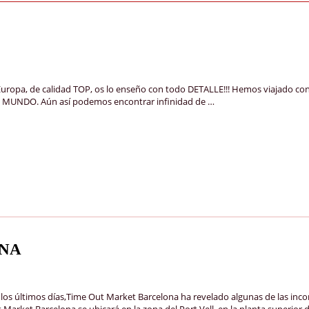
opa, de calidad TOP, os lo enseño con todo DETALLE!!! Hemos viajado con 
del MUNDO. Aún así podemos encontrar infinidad de …
ONA
mos días,Time Out Market Barcelona ha revelado algunas de las incorpor
arket Barcelona se ubicará en la zona del Port Vell, en la planta superior 