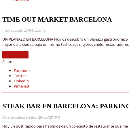
TIME OUT MARKET BARCELONA
martacasals
26/04/2024
0
UN PLANAZO EN BARCELONA Hoy os descubro un planazo gastronómico que n
mejor de la ciudad bajo un mismo techo: sus mejores chefs, restauradores, 
Read More »
Share
Facebook
Twitter
LinkedIn
Pinterest
STEAK BAR EN BARCELONA: PARKIN
Qué se cuece en Bcn
28/03/2019
0
Hoy un post rápido para hablaros de un concepto de restaurante que me