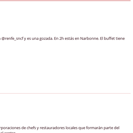
@renfe_sncf y es una gozada. En 2h estás en Narbonne. El buffet tiene
aciones de chefs y restauradores locales que formarán parte del
del centro …