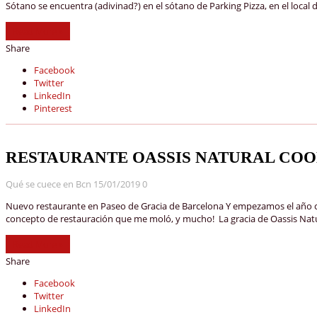
Sótano se encuentra (adivinad?) en el sótano de Parking Pizza, en el loca
Read More »
Share
Facebook
Twitter
LinkedIn
Pinterest
RESTAURANTE OASSIS NATURAL COO
Qué se cuece en Bcn
15/01/2019
0
Nuevo restaurante en Paseo de Gracia de Barcelona Y empezamos el año co
concepto de restauración que me moló, y mucho! La gracia de Oassis Natu
Read More »
Share
Facebook
Twitter
LinkedIn