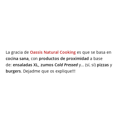
La gracia de
Oassis Natural Cooking
es que se basa en
c
ocina sana,
con
productos de proximidad
a base
de:
ensaladas XL, zumos C
old Pressed
y… (sí, sí)
pizzas
y
burgers
. Dejadme que os explique!!!