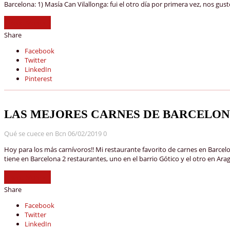
Barcelona: 1) Masía Can Vilallonga: fui el otro día por primera vez, nos gu
Read More »
Share
Facebook
Twitter
LinkedIn
Pinterest
LAS MEJORES CARNES DE BARCELON
Qué se cuece en Bcn
06/02/2019
0
Hoy para los más carnívoros!! Mi restaurante favorito de carnes en Barcelona
tiene en Barcelona 2 restaurantes, uno en el barrio Gótico y el otro en A
Read More »
Share
Facebook
Twitter
LinkedIn