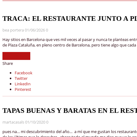
TRACA: EL RESTAURANTE JUNTO A 
bea portera
01/06/2026
0
Hay sitios en Barcelona que ves mil veces al pasar y nunca te planteas en
de Plaza Cataluña, en pleno centro de Barcelona, pero tiene algo que cada
Read More »
Share
Facebook
Twitter
LinkedIn
Pinterest
TAPAS BUENAS Y BARATAS EN EL RES
martacasals
01/10/2020
0
pues na… mi descubrimiento del año… a mí que me gustan los restaurantes a
de las últimas que lo descubre.. ahora todo el mundo me dice que ya lo cono