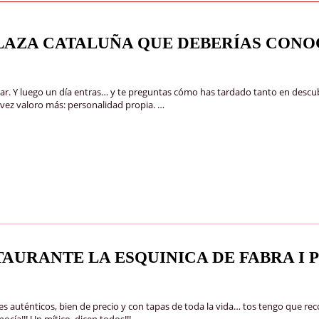
PLAZA CATALUÑA QUE DEBERÍAS CON
trar. Y luego un día entras… y te preguntas cómo has tardado tanto en desc
 vez valoro más: personalidad propia. …
TAURANTE LA ESQUINICA DE FABRA I
uténticos, bien de precio y con tapas de toda la vida… tos tengo que recom
cía!!! Un mítico, dicen todos!!! …