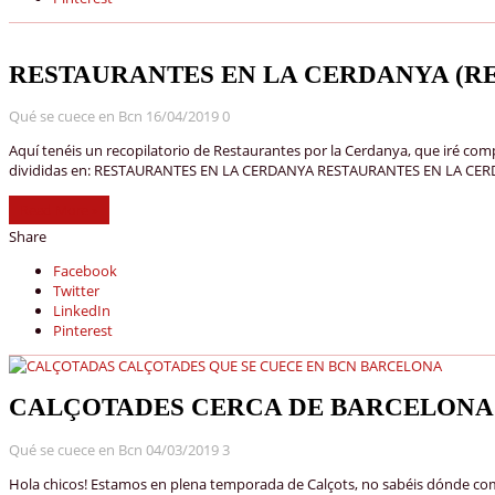
RESTAURANTES EN LA CERDANYA (R
Qué se cuece en Bcn
16/04/2019
0
Aquí tenéis un recopilatorio de Restaurantes por la Cerdanya, que iré co
divididas en: RESTAURANTES EN LA CERDANYA RESTAURANTES EN LA CER
Read More »
Share
Facebook
Twitter
LinkedIn
Pinterest
CALÇOTADES CERCA DE BARCELONA
Qué se cuece en Bcn
04/03/2019
3
Hola chicos! Estamos en plena temporada de Calçots, no sabéis dónde come