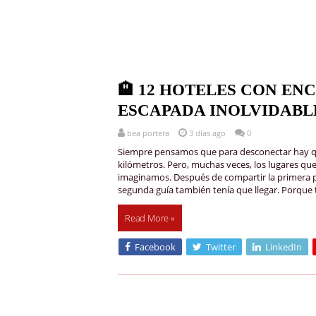
🏨 12 HOTELES CON EN
ESCAPADA INOLVIDABLE 
bea portera
3 días ago
0
Siempre pensamos que para desconectar hay que
kilómetros. Pero, muchas veces, los lugares q
imaginamos. Después de compartir la primera pa
segunda guía también tenía que llegar. Porqu
Read More »
Facebook
Twitter
LinkedIn