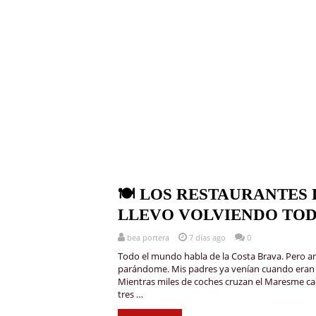
🍽️ LOS RESTAURANTES
LLEVO VOLVIENDO TODA
bea portera
7 días ago
0
Todo el mundo habla de la Costa Brava. Pero an
parándome. Mis padres ya venían cuando eran nov
Mientras miles de coches cruzan el Maresme ca
tres …