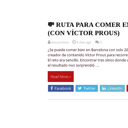
💸 RUTA PARA COMER E
(CON VÍCTOR PROUS)
bea portera
4 días ago
0
¿Se puede comer bien en Barcelona con solo 20€
creador de contenido Víctor Prous para recorrer
El reto era sencillo. Encontrar tres sitios don
el resultado nos sorprendió. …
Read More »
Facebook
Twitter
LinkedIn