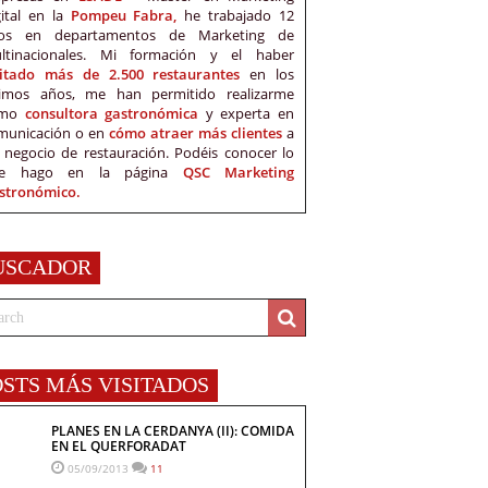
gital en la
Pompeu Fabra,
he trabajado 12
os en departamentos de Marketing de
ltinacionales. Mi formación y el haber
sitado más de 2.500 restaurantes
en los
timos años, me han permitido realizarme
omo
consultora gastronómica
y experta en
municación o en
cómo atraer más clientes
a
 negocio de restauración. Podéis conocer lo
e hago en la página
QSC Marketing
stronómico.
USCADOR
OSTS MÁS VISITADOS
PLANES EN LA CERDANYA (II): COMIDA
EN EL QUERFORADAT
05/09/2013
11