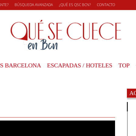
ANTE?
BÚSQUEDA AVANZADA
¿QUÉ ES QSC BCN?
CONTACTO
S BARCELONA
ESCAPADAS / HOTELES
TOP
A