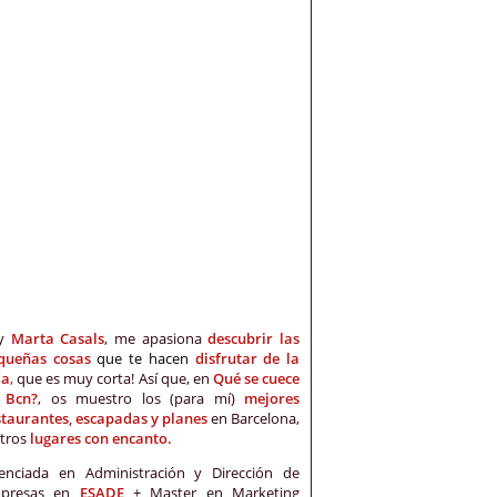
oy
Marta Casals
, me apasiona
descubrir las
queñas cosas
que te hacen
disfrutar de la
da
,
que es muy corta! Así que, en
Qué se cuece
 Bcn?
, os muestro los (para mí)
mejores
staurantes, escapadas y planes
en Barcelona,
otros
lugares con encanto.
cenciada en Administración y Dirección de
presas en
ESADE
+ Master en Marketing