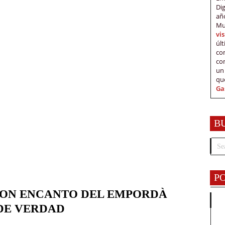
Di
añ
Mu
vi
úl
c
co
un
qu
Ga
B
P
 CON ENCANTO DEL EMPORDÀ
DE VERDAD