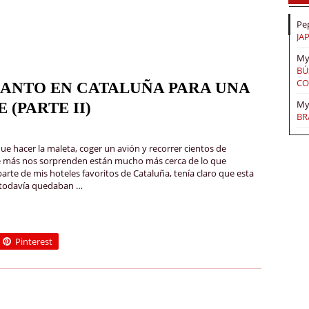
Pe
JA
My
BÚ
CO
CANTO EN CATALUÑA PARA UNA
My
(PARTE II)
BR
 hacer la maleta, coger un avión y recorrer cientos de
ue más nos sorprenden están mucho más cerca de lo que
rte de mis hoteles favoritos de Cataluña, tenía claro que esta
e todavía quedaban …
Pinterest