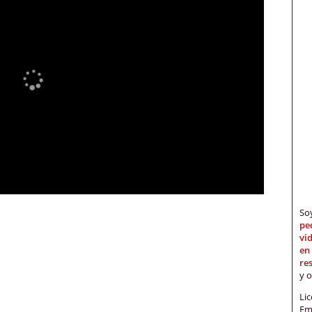
S
pe
vi
en
re
y 
Li
Em