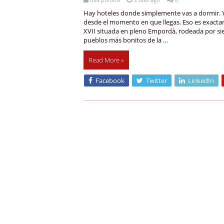
Hay hoteles donde simplemente vas a dormir. Y
desde el momento en que llegas. Eso es exactam
XVII situada en pleno Empordà, rodeada por sie
pueblos más bonitos de la …
Read More »
Facebook
Twitter
LinkedIn