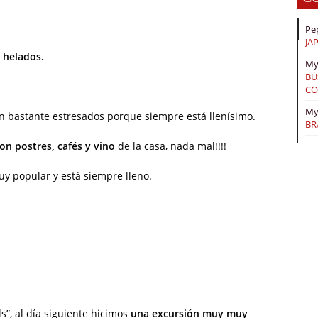
Pe
JA
 helados.
My
BÚ
CO
My
an bastante estresados porque siempre está llenísimo.
BR
on postres, cafés y vino
de la casa, nada mal!!!!
y popular y está siempre lleno.
s”, al día siguiente hicimos
una excursión muy muy