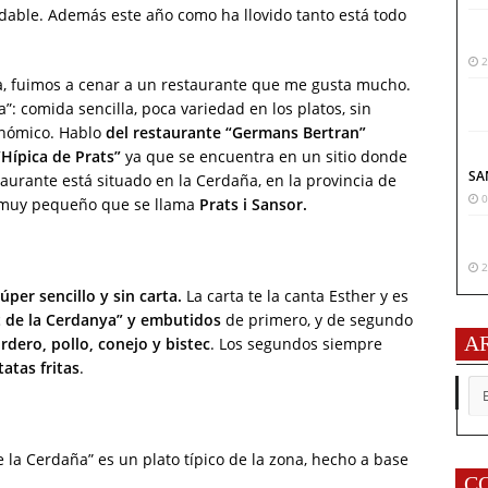
dable. Además este año como ha llovido tanto está todo
2
aña, fuimos a cenar a un restaurante que me gusta mucho.
”: comida sencilla, poca variedad en los platos, sin
onómico. Hablo
del restaurante “Germans Bertran”
“Hípica de Prats”
ya que se encuentra en un sitio donde
SA
taurante está situado en la Cerdaña, en la provincia de
0
o muy pequeño que se llama
Prats i Sansor.
2
úper sencillo y sin carta.
La carta te la canta Esther y es
at de la Cerdanya” y embutidos
de primero, y de segundo
A
ordero, pollo, conejo y bistec
. Los segundos siempre
atas fritas
.
AR
de la Cerdaña” es un plato típico de la zona, hecho a base
C