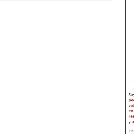
S
pe
vi
en
re
y 
Li