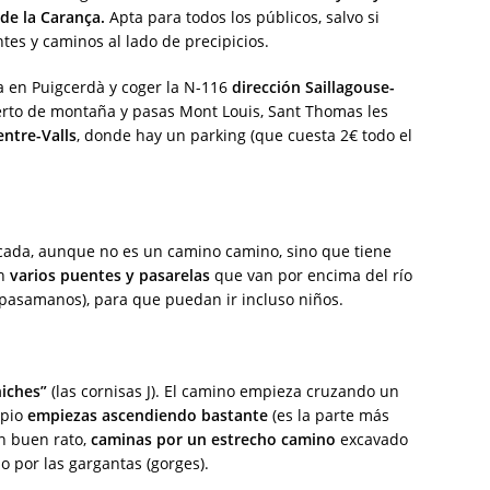
de la Carança.
Apta para todos los públicos, salvo si
tes y caminos al lado de precipicios.
ra en Puigcerdà y coger la N-116
dirección Saillagouse-
rto de montaña y pasas Mont Louis, Sant Thomas les
ntre-Valls
, donde hay un parking (que cuesta 2€ todo el
cada, aunque no es un camino camino, sino que tiene
én
varios puentes y pasarelas
que van por encima del río
pasamanos), para que puedan ir incluso niños.
niches”
(las cornisas J). El camino empieza cruzando un
ipio
empiezas ascendiendo bastante
(es la parte más
un buen rato,
caminas por un estrecho camino
excavado
o por las gargantas (gorges).