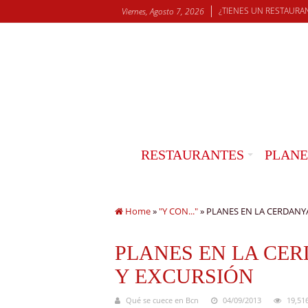
¿TIENES UN RESTAURA
Viernes, Agosto 7, 2026
RESTAURANTES
PLANE
Home
»
"Y CON..."
»
PLANES EN LA CERDANYA 
PLANES EN LA CERD
Y EXCURSIÓN
Qué se cuece en Bcn
04/09/2013
19,51