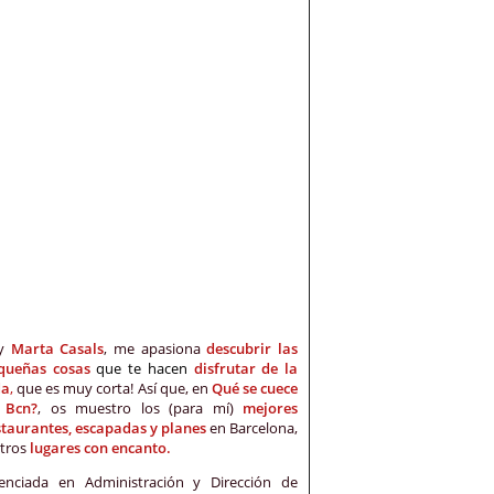
oy
Marta Casals
, me apasiona
descubrir las
queñas cosas
que te hacen
disfrutar de la
da
,
que es muy corta! Así que, en
Qué se cuece
 Bcn?
, os muestro los (para mí)
mejores
staurantes, escapadas y planes
en Barcelona,
otros
lugares con encanto.
cenciada en Administración y Dirección de