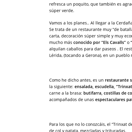
refresca un poquito, que también es agra
súper verde.
Vamos a los planes.. Al llegar a la Cerd
Se trata de un restaurante muy “de batalla
carta, decoración súper simple y muy ec
mucho más
conocido por “Els Cavalls”
o
alquilan caballos para dar paseos . El res
Lérida, (tocando a Gerona), en un puebl
Como he dicho antes, es un
restaurante s
la siguiente:
ensalada, escudella, “Trinx
carne a la brasa:
butifarra, costillas de c
acompañados de unas
espectaculares pat
Para los que no lo conozcáis, el “Trinxat 
de col y patata, mezcladas y trituradas.