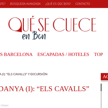
NTE?
BÚSQUEDA AVANZADA
¿QUÉ ES QSC BCN?
CONTACTO
S BARCELONA
ESCAPADAS / HOTELES
TOP
(I): “ELS CAVALLS” Y EXCURSIÓN
A
ANYA (I): “ELS CAVALLS”
6 Views