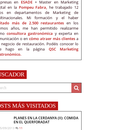
presas en
ESADE
+ Master en Marketing
gital en la
Pompeu Fabra,
he trabajado 12
os en departamentos de Marketing de
ltinacionales. Mi formación y el haber
sitado más de 2.500 restaurantes
en los
timos años, me han permitido realizarme
omo
consultora gastronómica
y experta en
municación o en
cómo atraer más clientes
a
 negocio de restauración. Podéis conocer lo
e hago en la página
QSC Marketing
stronómico.
USCADOR
OSTS MÁS VISITADOS
PLANES EN LA CERDANYA (II): COMIDA
EN EL QUERFORADAT
5/09/2013
11