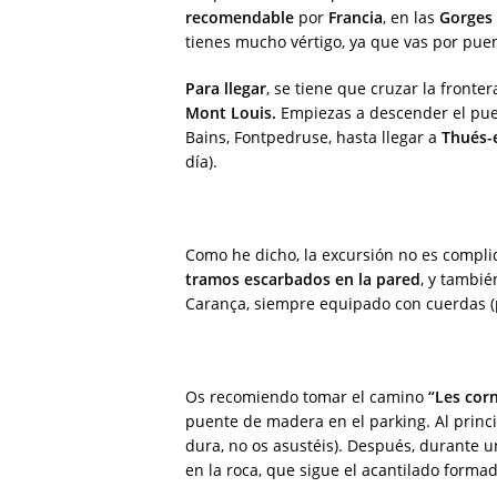
recomendable
por
Francia
, en las
Gorges 
tienes mucho vértigo, ya que vas por puen
Para llegar
, se tiene que cruzar la fronte
Mont Louis.
Empiezas a descender el pue
Bains, Fontpedruse, hasta llegar a
Thués-e
día).
Como he dicho, la excursión no es compli
tramos escarbados en la pared
, y tambi
Carança, siempre equipado con cuerdas (
Os recomiendo tomar el camino
“Les cor
puente de madera en el parking. Al princ
dura, no os asustéis). Después, durante 
en la roca, que sigue el acantilado formad