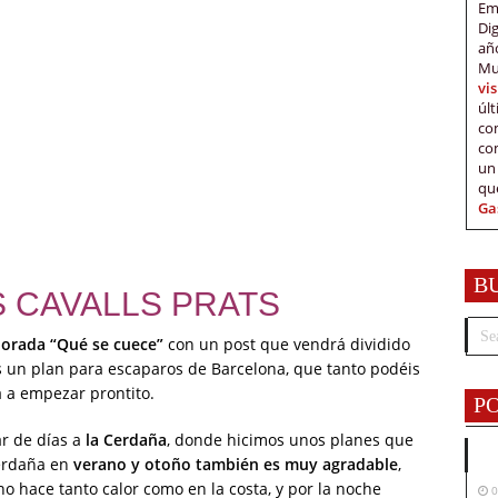
Em
Di
añ
Mu
vi
úl
c
co
un
qu
Ga
B
 CAVALLS PRATS
orada “Qué se cuece”
con un post que vendrá dividido
 un plan para escaparos de Barcelona, que tanto podéis
 a empezar prontito.
P
r de días a
la Cerdaña
, donde hicimos unos planes que
Cerdaña en
verano y otoño también es muy agradable
,
 hace tanto calor como en la costa, y por la noche
0