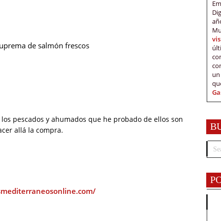
Em
Di
añ
Mu
vi
 suprema de salmón frescos
úl
c
co
un
qu
Ga
 los pescados y ahumados que he probado de ellos son
B
cer allá la compra.
P
smediterraneosonline.com/