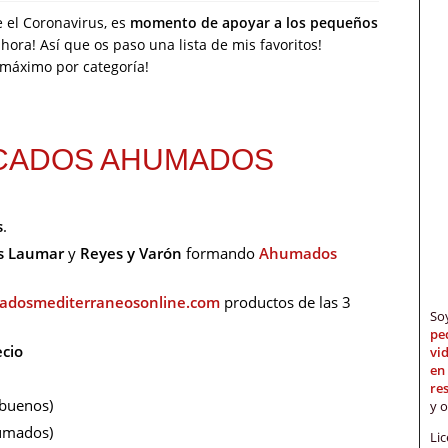
 el Coronavirus, es
momento de apoyar a los pequeños
hora! Así que os paso una lista de mis favoritos!
 máximo por categoría!
CADOS AHUMADOS
s
.
s Laumar
y
Reyes y Varón
formando
Ahumados
dosmediterraneosonline.com
productos de las 3
S
pe
cio
vi
en
re
buenos)
y 
humados)
Li