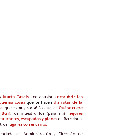
oy
Marta Casals
, me apasiona
descubrir las
queñas cosas
que te hacen
disfrutar de la
da
,
que es muy corta! Así que, en
Qué se cuece
 Bcn?
, os muestro los (para mí)
mejores
staurantes, escapadas y planes
en Barcelona,
otros
lugares con encanto.
cenciada en Administración y Dirección de