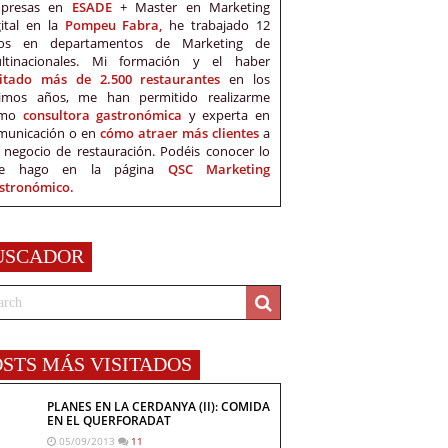
presas en
ESADE
+ Master en Marketing
gital en la
Pompeu Fabra,
he trabajado 12
os en departamentos de Marketing de
ltinacionales. Mi formación y el haber
sitado más de 2.500 restaurantes
en los
timos años, me han permitido realizarme
omo
consultora gastronómica
y experta en
municación o en
cómo atraer más clientes
a
 negocio de restauración. Podéis conocer lo
e hago en la página
QSC Marketing
stronómico.
USCADOR
OSTS MÁS VISITADOS
PLANES EN LA CERDANYA (II): COMIDA
EN EL QUERFORADAT
05/09/2013
11