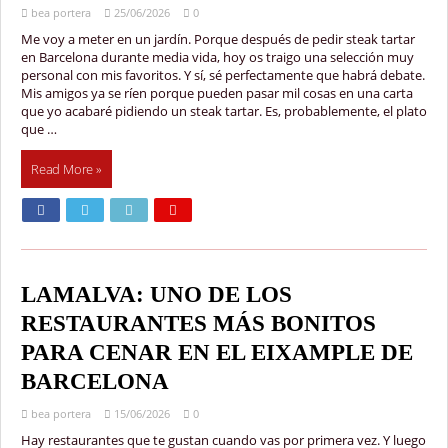
bea portera
25/06/2026
0
Me voy a meter en un jardín. Porque después de pedir steak tartar
en Barcelona durante media vida, hoy os traigo una selección muy
personal con mis favoritos. Y sí, sé perfectamente que habrá debate.
Mis amigos ya se ríen porque pueden pasar mil cosas en una carta
que yo acabaré pidiendo un steak tartar. Es, probablemente, el plato
que …
Read More »
LAMALVA: UNO DE LOS
RESTAURANTES MÁS BONITOS
PARA CENAR EN EL EIXAMPLE DE
BARCELONA
bea portera
15/06/2026
0
Hay restaurantes que te gustan cuando vas por primera vez. Y luego