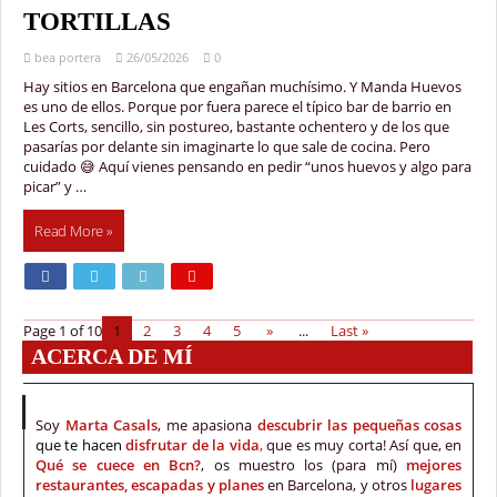
TORTILLAS
bea portera
26/05/2026
0
Hay sitios en Barcelona que engañan muchísimo. Y Manda Huevos
es uno de ellos. Porque por fuera parece el típico bar de barrio en
Les Corts, sencillo, sin postureo, bastante ochentero y de los que
pasarías por delante sin imaginarte lo que sale de cocina. Pero
cuidado 😅 Aquí vienes pensando en pedir “unos huevos y algo para
picar” y …
Read More »
Page 1 of 10
1
2
3
4
5
»
...
Last »
ACERCA DE MÍ
Soy
Marta Casals
, me apasiona
descubrir las pequeñas cosas
que te hacen
disfrutar de la vida
,
que es muy corta! Así que, en
Qué se cuece en Bcn?
, os muestro los (para mí)
mejores
restaurantes, escapadas y planes
en Barcelona, y otros
lugares