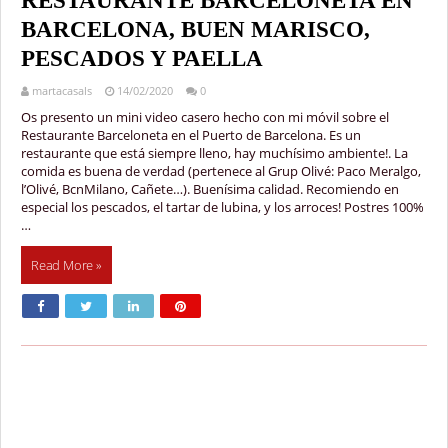
RESTAURANTE BARCELONETA EN
BARCELONA, BUEN MARISCO,
PESCADOS Y PAELLA
martacasals
14/02/2020
0
Os presento un mini video casero hecho con mi móvil sobre el
Restaurante Barceloneta en el Puerto de Barcelona. Es un
restaurante que está siempre lleno, hay muchísimo ambiente!. La
comida es buena de verdad (pertenece al Grup Olivé: Paco Meralgo,
l’Olivé, BcnMilano, Cañete…). Buenísima calidad. Recomiendo en
especial los pescados, el tartar de lubina, y los arroces! Postres 100%
…
Read More »