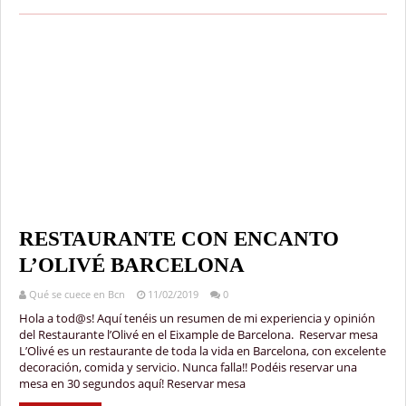
RESTAURANTE CON ENCANTO
L’OLIVÉ BARCELONA
Qué se cuece en Bcn
11/02/2019
0
Hola a tod@s! Aquí tenéis un resumen de mi experiencia y opinión
del Restaurante l’Olivé en el Eixample de Barcelona. Reservar mesa
L’Olivé es un restaurante de toda la vida en Barcelona, con excelente
decoración, comida y servicio. Nunca falla!! Podéis reservar una
mesa en 30 segundos aquí! Reservar mesa