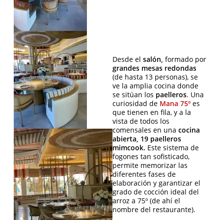
Desde el
salón,
formado por
grandes mesas redondas
(de hasta 13 personas), se
ve la amplia cocina donde
se sitúan los
paelleros
. Una
curiosidad de
Mana 75º
es
que tienen en fila, y a la
vista de todos los
comensales en una
cocina
abierta, 19 paelleros
mimcook.
Este sistema de
fogones tan sofisticado,
permite memorizar las
diferentes fases de
elaboración y garantizar el
grado de cocción ideal del
arroz a 75º (de ahí el
nombre del restaurante).