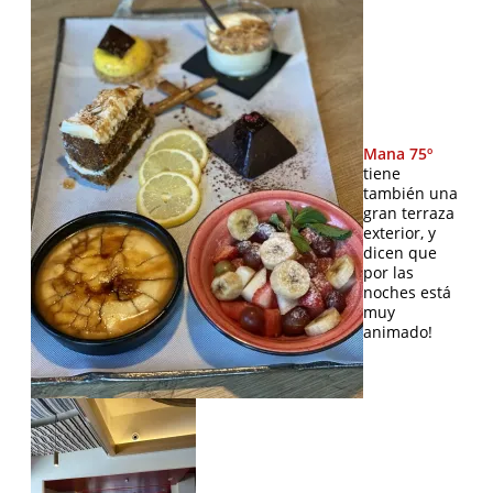
Mana 75º
tiene
también una
gran terraza
exterior, y
dicen que
por las
noches está
muy
animado!