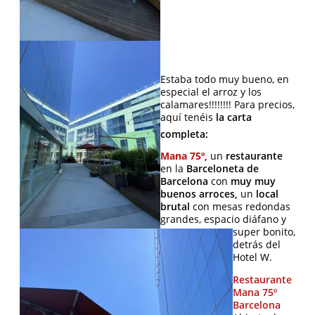
Estaba todo muy bueno, en
especial el arroz y los
calamares!!!!!!!! Para precios,
aquí tenéis
la carta
completa:
Mana
75º
,
un
restaurante
en la
Barceloneta de
Barcelona
con
muy muy
buenos arroces,
un
local
brutal
con mesas redondas
grandes, espacio diáfano y
super bonito,
detrás del
Hotel W.
Restaurante
Mana
75º
Barcelona