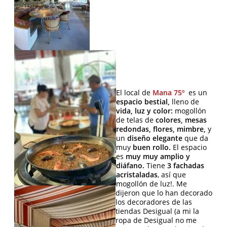
El local de
Mana 75º
es un
espacio bestial,
lleno de
vida, luz y color:
mogollón
de telas de
colores, mesas
redondas, flores, mimbre,
y
un
diseño elegante
que da
muy
buen rollo.
El espacio
es
muy muy amplio y
diáfano.
Tiene
3 fachadas
acristaladas
, así que
mogollón de luz!. Me
dijeron que lo han decorado
los decoradores de las
tiendas Desigual (a mi la
ropa de Desigual no me