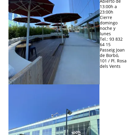
Abierto de
13:00h a
23:00h
Cierre
domingo
noche y
lunes
Tel.: 93 832
64 15
Passeig Joan
de Borbó,
101 / Pl. Rosa
dels Vents