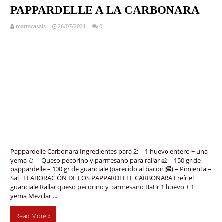
PAPPARDELLE A LA CARBONARA
martacasals
26/07/2021
0
Pappardelle Carbonara Ingredientes para 2: – 1 huevo entero + una
yema 🥚 – Queso pecorino y parmesano para rallar 🧀 – 150 gr de
pappardelle – 100 gr de guanciale (parecido al bacon 🥓) – Pimienta –
Sal ELABORACIÓN DE LOS PAPPARDELLE CARBONARA Freír el
guanciale Rallar queso pecorino y parmesano Batir 1 huevo + 1
yema Mezclar …
Read More »