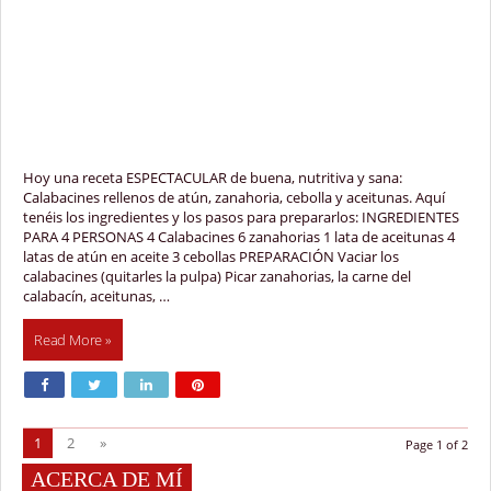
Hoy una receta ESPECTACULAR de buena, nutritiva y sana:
Calabacines rellenos de atún, zanahoria, cebolla y aceitunas. Aquí
tenéis los ingredientes y los pasos para prepararlos: INGREDIENTES
PARA 4 PERSONAS 4 Calabacines 6 zanahorias 1 lata de aceitunas 4
latas de atún en aceite 3 cebollas PREPARACIÓN Vaciar los
calabacines (quitarles la pulpa) Picar zanahorias, la carne del
calabacín, aceitunas, …
Read More »
1
2
»
Page 1 of 2
ACERCA DE MÍ