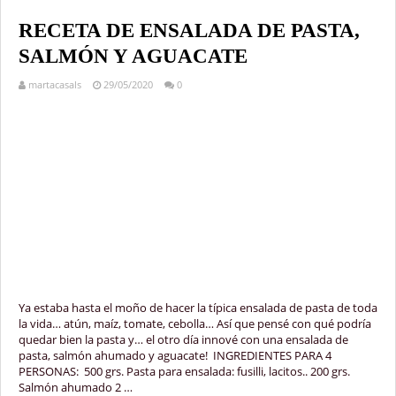
RECETA DE ENSALADA DE PASTA,
SALMÓN Y AGUACATE
martacasals
29/05/2020
0
Ya estaba hasta el moño de hacer la típica ensalada de pasta de toda
la vida… atún, maíz, tomate, cebolla… Así que pensé con qué podría
quedar bien la pasta y… el otro día innové con una ensalada de
pasta, salmón ahumado y aguacate! INGREDIENTES PARA 4
PERSONAS: 500 grs. Pasta para ensalada: fusilli, lacitos.. 200 grs.
Salmón ahumado 2 …