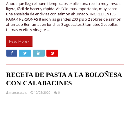
Ahora que llega el buen tiempo… os explico una receta muy fresca,
ligera, fácil de hacer y rápida. Ah! Y lo más importante, muy sana:
una ensalada de endivias con salmón ahumado. INGREDIENTES
PARA 4 PERSONAS 8 endivias grandes 200 grs o 2 sobres de salmón
ahumado Benfumat en lonchas 3 aguacates 3 tomates 2 cebollas
tiernas Aceite y vinagre …
Read More »
RECETA DE PASTA A LA BOLOÑESA
CON CALABACINES
martacasals
10/05/2020
0