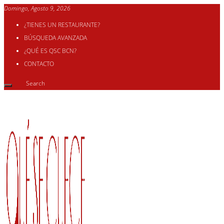
Domingo, Agosto 9, 2026
¿TIENES UN RESTAURANTE?
BÚSQUEDA AVANZADA
¿QUÉ ES QSC BCN?
CONTACTO