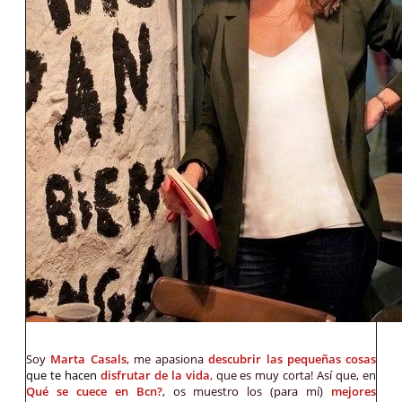
Soy
Marta Casals
, me apasiona
descubrir las pequeñas cosas
que te hacen
disfrutar de la vida
,
que es muy corta! Así que, en
Qué se cuece en Bcn?
, os muestro los (para mí)
mejores