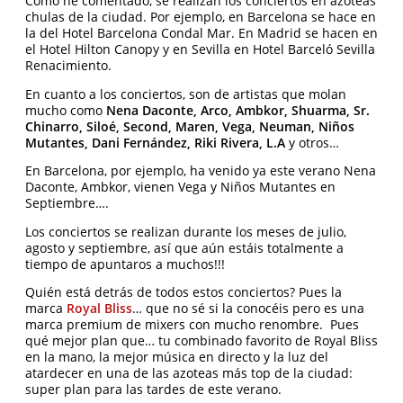
Como he comentado, se realizan los conciertos en azoteas
chulas de la ciudad. Por ejemplo, en Barcelona se hace en
la del Hotel Barcelona Condal Mar. En Madrid se hacen en
el Hotel Hilton Canopy y en Sevilla en Hotel Barceló Sevilla
Renacimiento.
En cuanto a los conciertos, son de artistas que molan
mucho como
Nena Daconte, Arco, Ambkor, Shuarma, Sr.
Chinarro, Siloé, Second, Maren, Vega, Neuman, Niños
Mutantes, Dani Fernández, Riki Rivera, L.A
y otros…
En Barcelona, por ejemplo, ha venido ya este verano Nena
Daconte, Ambkor, vienen Vega y Niños Mutantes en
Septiembre….
Los conciertos se realizan durante los meses de julio,
agosto y septiembre, así que aún estáis totalmente a
tiempo de apuntaros a muchos!!!
Quién está detrás de todos estos conciertos? Pues la
marca
Royal Bliss
… que no sé si la conocéis pero es una
marca premium de mixers con mucho renombre. Pues
qué mejor plan que… tu combinado favorito de Royal Bliss
en la mano, la mejor música en directo y la luz del
atardecer en una de las azoteas más top de la ciudad:
super plan para las tardes de este verano.