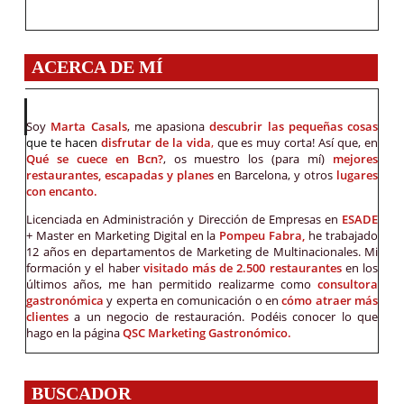
ACERCA DE MÍ
Soy
Marta Casals
, me apasiona
descubrir las pequeñas cosas
que te hacen
disfrutar de la vida
,
que es muy corta! Así que, en
Qué se cuece en Bcn?
, os muestro los (para mí)
mejores
restaurantes, escapadas y planes
en Barcelona, y otros
lugares
con encanto.
Licenciada en Administración y Dirección de Empresas en
ESADE
+ Master en Marketing Digital en la
Pompeu Fabra,
he trabajado
12 años en departamentos de Marketing de Multinacionales. Mi
formación y el haber
visitado más de 2.500 restaurantes
en los
últimos años, me han permitido realizarme como
consultora
gastronómica
y experta en comunicación o en
cómo atraer más
clientes
a un negocio de restauración. Podéis conocer lo que
hago en la página
QSC Marketing Gastronómico.
BUSCADOR