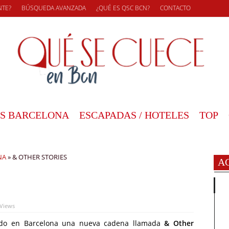
NTE?
BÚSQUEDA AVANZADA
¿QUÉ ES QSC BCN?
CONTACTO
S BARCELONA
ESCAPADAS / HOTELES
TOP
NA
»
& OTHER STORIES
A
 Views
do en Barcelona una nueva cadena llamada
& Other