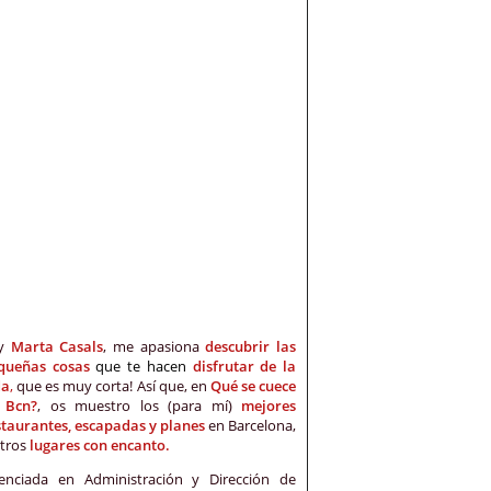
oy
Marta Casals
, me apasiona
descubrir las
queñas cosas
que te hacen
disfrutar de la
da
,
que es muy corta! Así que, en
Qué se cuece
 Bcn?
, os muestro los (para mí)
mejores
staurantes, escapadas y planes
en Barcelona,
otros
lugares con encanto.
cenciada en Administración y Dirección de