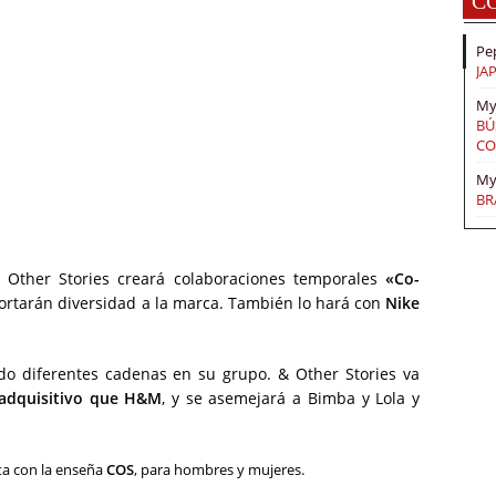
C
Pe
JA
My
BÚ
CO
My
BR
 Other Stories creará colaboraciones temporales
«Co-
ortarán diversidad a la marca. También lo hará con
Nike
do diferentes cadenas en su grupo. & Other Stories va
adquisitivo que H&M
, y se asemejará a Bimba y Lola y
a con la enseña
COS
, para hombres y mujeres.