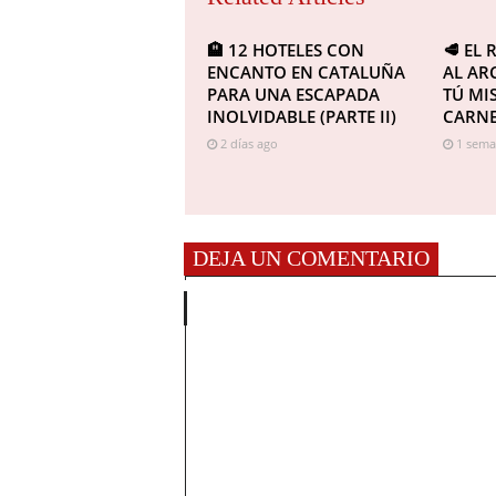
🏨 12 HOTELES CON
🥩 EL
ENCANTO EN CATALUÑA
AL AR
PARA UNA ESCAPADA
TÚ MI
INOLVIDABLE (PARTE II)
CARNE
2 días ago
1 sema
DEJA UN COMENTARIO