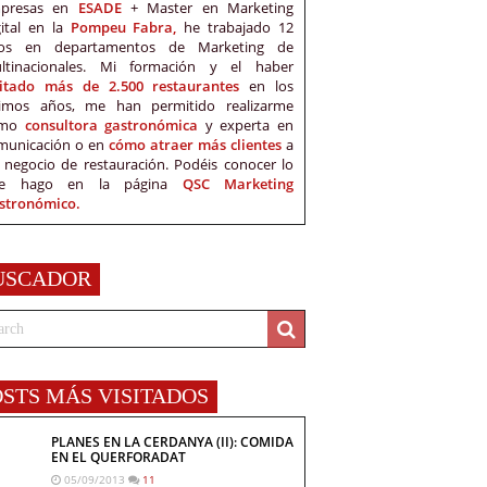
presas en
ESADE
+ Master en Marketing
gital en la
Pompeu Fabra,
he trabajado 12
os en departamentos de Marketing de
ltinacionales. Mi formación y el haber
sitado más de 2.500 restaurantes
en los
timos años, me han permitido realizarme
omo
consultora gastronómica
y experta en
municación o en
cómo atraer más clientes
a
 negocio de restauración. Podéis conocer lo
e hago en la página
QSC Marketing
stronómico.
USCADOR
OSTS MÁS VISITADOS
PLANES EN LA CERDANYA (II): COMIDA
EN EL QUERFORADAT
05/09/2013
11