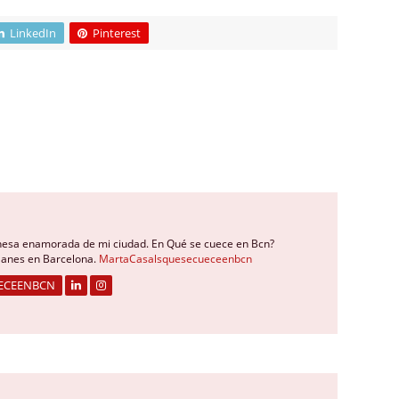
LinkedIn
Pinterest
nesa enamorada de mi ciudad. En Qué se cuece en Bcn?
planes en Barcelona.
MartaCasalsquesecueceenbcn
ECEENBCN