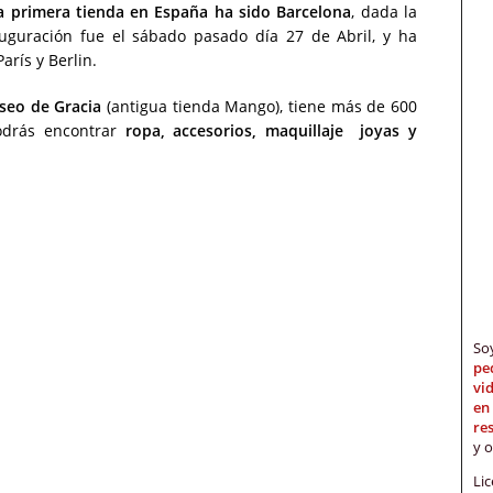
la
primera tienda en España ha sido Barcelona
, dada la
auguración fue el sábado pasado día 27 de Abril, y ha
rís y Berlin.
seo de Gracia
(antigua tienda Mango), tiene más de 600
drás encontrar
ropa, accesorios, maquillaje joyas y
S
pe
vi
en
re
y 
Li