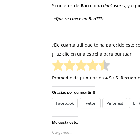
Si no eres de
Barcelona
don’t worry
, ya qu
«Qué se cuece en Bcn???»
¿De cuánta utilidad te ha parecido este c
¡Haz clic en una estrella para puntuar!
Promedio de puntuación
4.5
/ 5. Recuento
Gracias por compartir!!!
Facebook
Twitter
Pinterest
Lin
Me gusta esto:
Cargando...