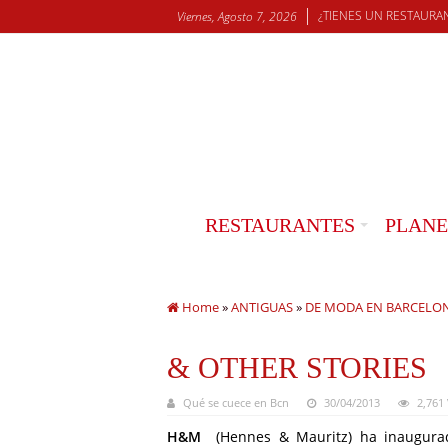
¿TIENES UN RESTAURA
Viernes, Agosto 7, 2026
RESTAURANTES
PLANE
Home
»
ANTIGUAS
»
DE MODA EN BARCELO
& OTHER STORIES
Qué se cuece en Bcn
30/04/2013
2,761
H&M
(Hennes & Mauritz) ha inaugura