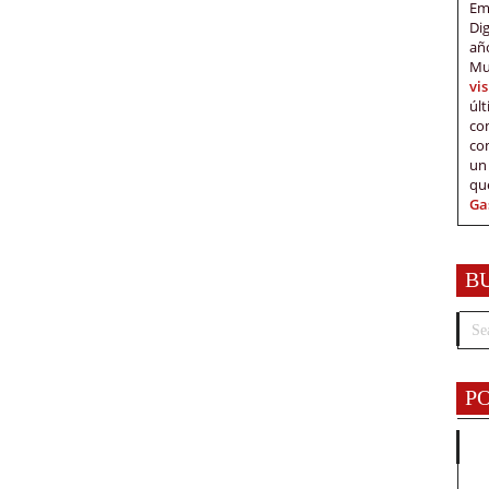
Em
Di
añ
Mu
vi
úl
c
co
un
qu
Ga
B
P