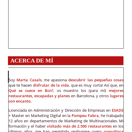
ACERCA DE MÍ
Soy
Marta Casals
, me apasiona
descubrir las pequeñas cosas
que te hacen
disfrutar de la vida
,
que es muy corta! Así que, en
Qué se cuece en Bcn?
, os muestro los (para mí)
mejores
restaurantes, escapadas y planes
en Barcelona, y otros
lugares
con encanto.
Licenciada en Administración y Dirección de Empresas en
ESADE
+ Master en Marketing Digital en la
Pompeu Fabra,
he trabajado
12 años en departamentos de Marketing de Multinacionales. Mi
formación y el haber
visitado más de 2.500 restaurantes
en los
últimos años, me han permitido realizarme como
consultora