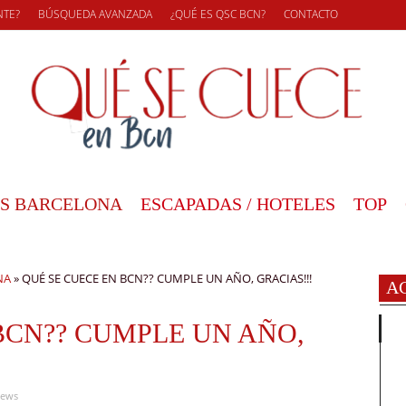
NTE?
BÚSQUEDA AVANZADA
¿QUÉ ES QSC BCN?
CONTACTO
S BARCELONA
ESCAPADAS / HOTELES
TOP
NA
»
QUÉ SE CUECE EN BCN?? CUMPLE UN AÑO, GRACIAS!!!
A
BCN?? CUMPLE UN AÑO,
iews