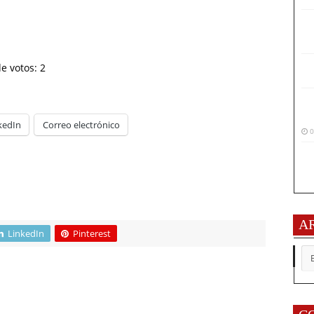
de votos:
2
kedIn
Correo electrónico
0
A
LinkedIn
Pinterest
AR