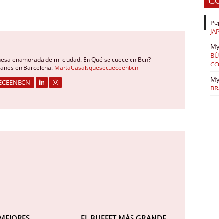
C
Pe
JA
My
BÚ
nesa enamorada de mi ciudad. En Qué se cuece en Bcn?
CO
planes en Barcelona.
MartaCasalsquesecueceenbcn
My
ECEENBCN
BR
 MEJORES
EL BUFFET MÁS GRANDE