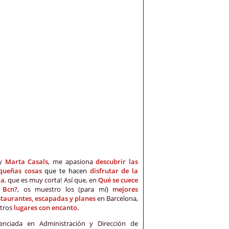
oy
Marta Casals
, me apasiona
descubrir las
queñas cosas
que te hacen
disfrutar de la
da
,
que es muy corta! Así que, en
Qué se cuece
 Bcn?
, os muestro los (para mí)
mejores
staurantes, escapadas y planes
en Barcelona,
otros
lugares con encanto.
cenciada en Administración y Dirección de