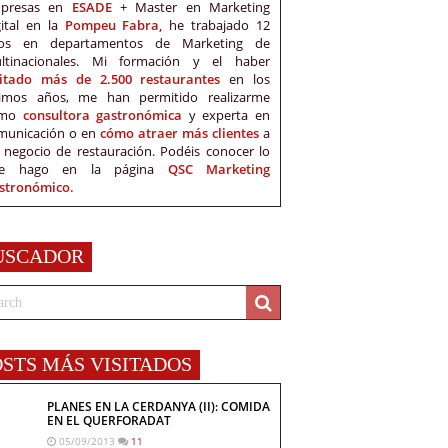
presas en
ESADE
+ Master en Marketing
gital en la
Pompeu Fabra,
he trabajado 12
os en departamentos de Marketing de
ltinacionales. Mi formación y el haber
sitado más de 2.500 restaurantes
en los
timos años, me han permitido realizarme
omo
consultora gastronómica
y experta en
municación o en
cómo atraer más clientes
a
 negocio de restauración. Podéis conocer lo
e hago en la página
QSC Marketing
stronómico.
USCADOR
OSTS MÁS VISITADOS
PLANES EN LA CERDANYA (II): COMIDA
EN EL QUERFORADAT
05/09/2013
11