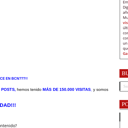
Em
Di
añ
Mu
vi
úl
c
co
un
qu
Ga
B
CE EN BCN???
!!!
 POSTS,
hemos tenido
MÁS DE 150.000 VISITAS
,
y somos
P
DAD!!!
ontenido?