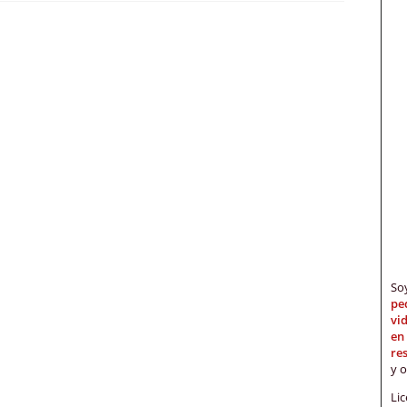
S
pe
vi
en
re
y 
Li