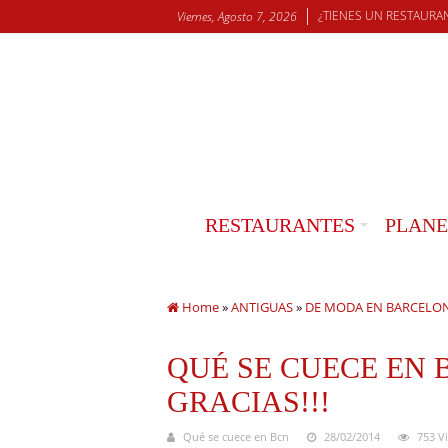
¿TIENES UN RESTAURA
Viernes, Agosto 7, 2026
RESTAURANTES
PLANE
Home
»
ANTIGUAS
»
DE MODA EN BARCELO
QUÉ SE CUECE EN 
GRACIAS!!!
Qué se cuece en Bcn
28/02/2014
753 V