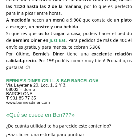
las 12:20 hasta las 2 de la mañana,
por lo que es perfecto
para ir a picar entre horas.
A mediodía
hacen
un menú a 9,90€
que consta de
un plato
a escoger, un postre y una bebida.
Si queries que
os lo traigan a casa,
podéis hacer el pedido
de
Bernie’s Diner en
Just Eat
. Para pedidos de más de 40€ el
envío es gratis, y para menos, te cobran 5,90€
Por último,
Bernie’s Diner
tiene una
excelente relación
calidad-precio
. Por 15€ podéis comer muy bien! Probadlo, os
gustará! 🙂
BERNIE’S DINER GRILL & BAR BARCELONA
Vía Layetana 20, Loc. 1, 2 Y 3.
08003 – Borne
BARCELONA
T 931 85 77 35
www.berniesdiner.com
«Qué se cuece en Bcn???»
¿De cuánta utilidad te ha parecido este contenido?
¡Haz clic en una estrella para puntuar!