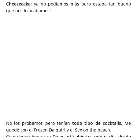
Cheesecake:
ya no podíamos más pero estaba tan bueno
que nos lo acabamos!
No los probamos pero tenían
todo tipo de cocktails.
Me
quedé con el Frozen Daiquiri y el Sex on the beach.
Como buen American Diner está
abierto todo el día, desde