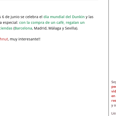
s 6 de junio se celebra el
día mundial del Dunkin
y las
a especial:
con la compra de un café,
regalan un
 tiendas
(
Barcelona
, Madrid, Málaga y Sevilla).
ghnut
, muy interesante!!
S
pe
vi
en
re
y 
Li