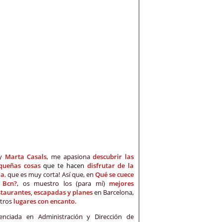
oy
Marta Casals
, me apasiona
descubrir las
queñas cosas
que te hacen
disfrutar de la
da
,
que es muy corta! Así que, en
Qué se cuece
 Bcn?
, os muestro los (para mí)
mejores
staurantes, escapadas y planes
en Barcelona,
otros
lugares con encanto.
cenciada en Administración y Dirección de