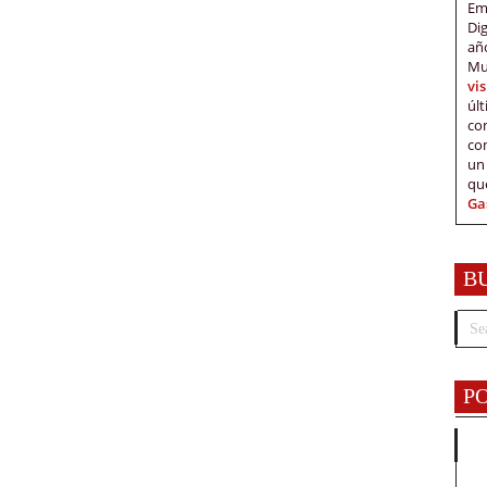
Em
Di
añ
Mu
vi
úl
c
co
un
qu
Ga
B
P