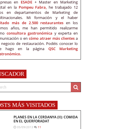
presas en
ESADE
+ Master en Marketing
gital en la
Pompeu Fabra,
he trabajado 12
os en departamentos de Marketing de
ltinacionales. Mi formación y el haber
sitado más de 2.500 restaurantes
en los
timos años, me han permitido realizarme
omo
consultora gastronómica
y experta en
municación o en
cómo atraer más clientes
a
 negocio de restauración. Podéis conocer lo
e hago en la página
QSC Marketing
stronómico.
USCADOR
OSTS MÁS VISITADOS
PLANES EN LA CERDANYA (II): COMIDA
EN EL QUERFORADAT
05/09/2013
11