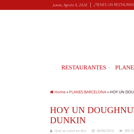
¿TIENES UN RESTAURAN
Jueves, Agosto 6, 2026
RESTAURANTES
PLANE
Home
»
PLANES BARCELONA
»
HOY UN DOUG
HOY UN DOUGHNUT
DUNKIN
Qué se cuece en Bcn
06/06/2014
905 V