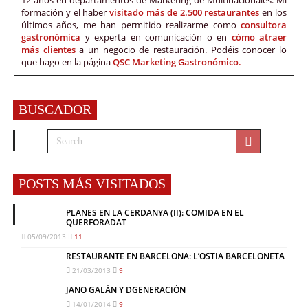
formación y el haber
visitado más de 2.500 restaurantes
en los
últimos años, me han permitido realizarme como
consultora
gastronómica
y experta en comunicación o en
cómo atraer
más clientes
a un negocio de restauración. Podéis conocer lo
que hago en la página
QSC Marketing Gastronómico.
BUSCADOR
POSTS MÁS VISITADOS
PLANES EN LA CERDANYA (II): COMIDA EN EL
QUERFORADAT
05/09/2013
11
RESTAURANTE EN BARCELONA: L’OSTIA BARCELONETA
21/03/2013
9
JANO GALÁN Y DGENERACIÓN
14/01/2014
9