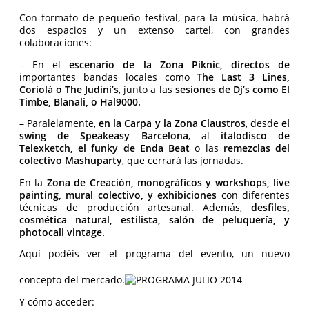
Con formato de pequeño festival, para la música, habrá
dos espacios y un extenso cartel, con grandes
colaboraciones:
– En el
escenario de la Zona Piknic,
directos de
importantes bandas locales como
The Last 3 Lines,
Coriolà o The Judini’s
, junto a las
sesiones de Dj’s como El
Timbe, Blanali, o Hal9000.
– Paralelamente,
en la Carpa y la Zona Claustros
, desde
el
swing de Speakeasy Barcelona
, al
italodisco de
Telexketch, el funky de Enda Beat
o las
remezclas del
colectivo Mashuparty
, que cerrará las jornadas.
En la
Zona de Creación,
monográficos y workshops, live
painting, mural colectivo, y exhibiciones
con diferentes
técnicas de producción artesanal. Además,
desfiles,
cosmética natural, estilista, salón de peluquería, y
photocall vintage.
Aquí podéis ver el programa del evento, un nuevo
concepto del mercado.
Y cómo acceder: