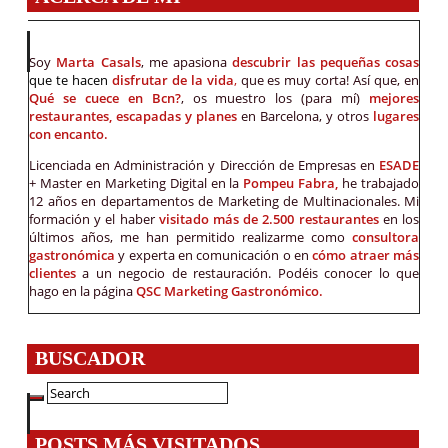
Soy
Marta Casals
, me apasiona
descubrir las pequeñas cosas
que te hacen
disfrutar de la vida
,
que es muy corta! Así que, en
Qué se cuece en Bcn?
, os muestro los (para mí)
mejores
restaurantes, escapadas y planes
en Barcelona, y otros
lugares
con encanto.
Licenciada en Administración y Dirección de Empresas en
ESADE
+ Master en Marketing Digital en la
Pompeu Fabra,
he trabajado
12 años en departamentos de Marketing de Multinacionales. Mi
formación y el haber
visitado más de 2.500 restaurantes
en los
últimos años, me han permitido realizarme como
consultora
gastronómica
y experta en comunicación o en
cómo atraer más
clientes
a un negocio de restauración. Podéis conocer lo que
hago en la página
QSC Marketing Gastronómico.
BUSCADOR
POSTS MÁS VISITADOS