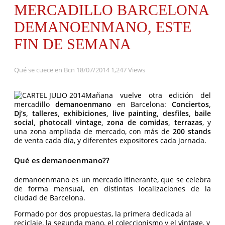
MERCADILLO BARCELONA
DEMANOENMANO, ESTE
FIN DE SEMANA
Qué se cuece en Bcn
18/07/2014
1,247 Views
Mañana vuelve otra edición del
mercadillo
demanoenmano
en Barcelona:
Conciertos,
Dj’s, talleres, exhibiciones, live painting, desfiles, baile
social, photocall vintage, zona de comidas, terrazas
, y
una zona ampliada de mercado, con más de
200 stands
de venta cada día, y diferentes expositores cada jornada.
Qué es demanoenmano??
demanoenmano es un mercado itinerante, que se celebra
de forma mensual, en distintas localizaciones de la
ciudad de Barcelona.
Formado por dos propuestas, la primera dedicada al
reciclaje, la segunda mano, el coleccionismo y el vintage, y