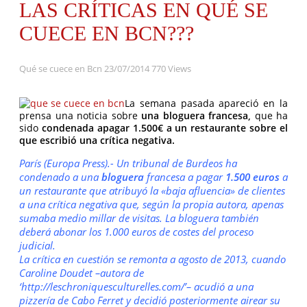
LAS CRÍTICAS EN QUÉ SE
CUECE EN BCN???
Qué se cuece en Bcn
23/07/2014
770 Views
La semana pasada apareció en la
prensa una noticia sobre
una bloguera francesa,
que ha
sido
condenada apagar 1.500€ a un restaurante sobre el
que escribió una crítica negativa.
París (Europa Press).- Un tribunal de Burdeos ha
condenado a una
bloguera
francesa a pagar
1.500 euros
a
un restaurante que atribuyó la «baja afluencia» de clientes
a una crítica negativa que, según la propia autora, apenas
sumaba medio millar de visitas. La bloguera también
deberá abonar los 1.000 euros de costes del proceso
judicial.
La crítica en cuestión se remonta a agosto de 2013, cuando
Caroline Doudet –autora de
‘
http://leschroniquesculturelles.com
/’– acudió a una
pizzería de Cabo Ferret y decidió posteriormente airear su