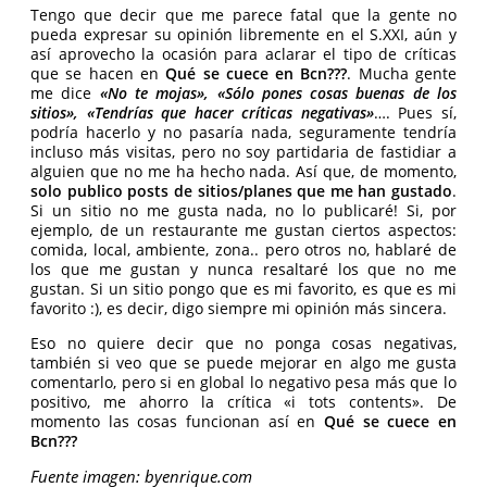
Tengo que decir que me parece fatal que la gente no
pueda expresar su opinión libremente en el S.XXI, aún y
así aprovecho la ocasión para aclarar el tipo de críticas
que se hacen en
Qué se cuece en Bcn???
. Mucha gente
me dice
«No te mojas», «Sólo pones cosas buenas de los
sitios», «Tendrías que hacer críticas negativas»
…. Pues sí,
podría hacerlo y no pasaría nada, seguramente tendría
incluso más visitas, pero no soy partidaria de fastidiar a
alguien que no me ha hecho nada. Así que, de momento,
solo publico posts de sitios/planes que me han gustado
.
Si un sitio no me gusta nada, no lo publicaré! Si, por
ejemplo, de un restaurante me gustan ciertos aspectos:
comida, local, ambiente, zona.. pero otros no, hablaré de
los que me gustan y nunca resaltaré los que no me
gustan. Si un sitio pongo que es mi favorito, es que es mi
favorito :), es decir, digo siempre mi opinión más sincera.
Eso no quiere decir que no ponga cosas negativas,
también si veo que se puede mejorar en algo me gusta
comentarlo, pero si en global lo negativo pesa más que lo
positivo, me ahorro la crítica «i tots contents». De
momento las cosas funcionan así en
Qué se cuece en
Bcn???
Fuente imagen: byenrique.com