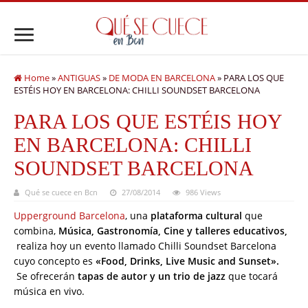
Home
»
ANTIGUAS
»
DE MODA EN BARCELONA
»
PARA LOS QUE
ESTÉIS HOY EN BARCELONA: CHILLI SOUNDSET BARCELONA
PARA LOS QUE ESTÉIS HOY
EN BARCELONA: CHILLI
SOUNDSET BARCELONA
Qué se cuece en Bcn
27/08/2014
986 Views
Upperground Barcelona
, una
plataforma cultural
que
combina,
Música, Gastronomía, Cine y talleres educativos,
realiza hoy un evento llamado Chilli Soundset Barcelona
cuyo concepto es
«Food, Drinks, Live Music and Sunset».
Se ofrecerán
tapas de autor y un trio de jazz
que tocará
música en vivo.