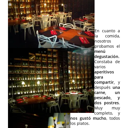
En cuanto a
la comida,
nosotros
probamos el
menú
degustación.
Constaba de
varios
aperitivos
para
compartir,
y
después
una
carne, un
pescado, y
dos postres
.
Muy muy
completo, y
nos gustó mucho
, todos
los platos.