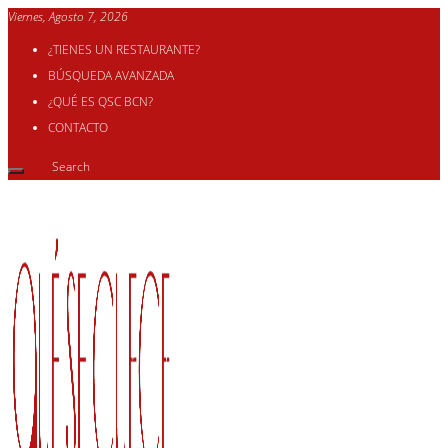
Viernes, Agosto 7, 2026
¿TIENES UN RESTAURANTE?
BÚSQUEDA AVANZADA
¿QUÉ ES QSC BCN?
CONTACTO