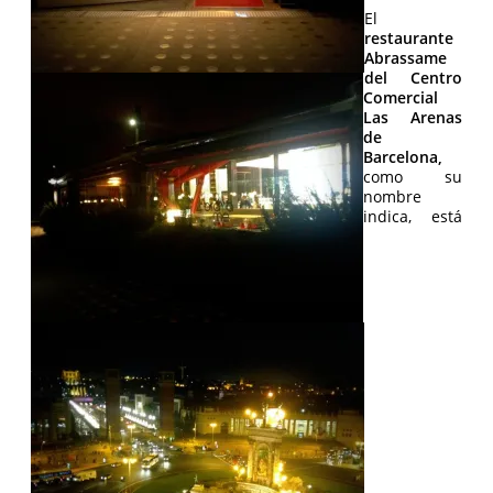
El
restaurante
Abrassame
del Centro
Comercial
Las Arenas
de
Barcelona,
como su
nombre
indica, está