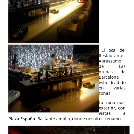
El local del
Restaurante
Abrassame
de Las
Arenas de
Barcelona,
está dividido
en varias
zonas:
La zona más
exterior, con
vistas a
Plaza España.
Bastante amplia, donde nosotros cenamos.