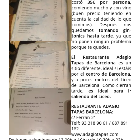
costó
35€ por persona,
comiendo mucho y con vino
(buen precio teniendo en
cuenta la calidad de lo que
comimos). Después nos
quedamos
tomando gin-
tonics hasta tarde
, ya que
no ponen ningún problema
porque te quedes.
El Restaurante Adagio
Tapas de Barcelona
es un
sitio diferente, ideal si estáis
por el
centro de Barcelona,
y a pocos metros del Liceo
de Barcelona. Como cierran
tarde,
es ideal para ir
saliendo del Liceo.
RESTAURANTE ADAGIO
TAPAS BARCELONA:
c/ Ferran 21
Telf: 93 318 90 61 / 687 891
162
www.adagiotapas.com