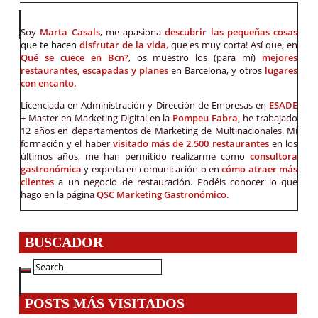
Soy
Marta Casals
, me apasiona
descubrir las pequeñas cosas
que te hacen
disfrutar de la vida
,
que es muy corta! Así que, en
Qué se cuece en Bcn?
, os muestro los (para mí)
mejores
restaurantes, escapadas y planes
en Barcelona, y otros
lugares
con encanto.
Licenciada en Administración y Dirección de Empresas en
ESADE
+ Master en Marketing Digital en la
Pompeu Fabra,
he trabajado
12 años en departamentos de Marketing de Multinacionales. Mi
formación y el haber
visitado más de 2.500 restaurantes
en los
últimos años, me han permitido realizarme como
consultora
gastronómica
y experta en comunicación o en
cómo atraer más
clientes
a un negocio de restauración. Podéis conocer lo que
hago en la página
QSC Marketing Gastronómico.
BUSCADOR
POSTS MÁS VISITADOS