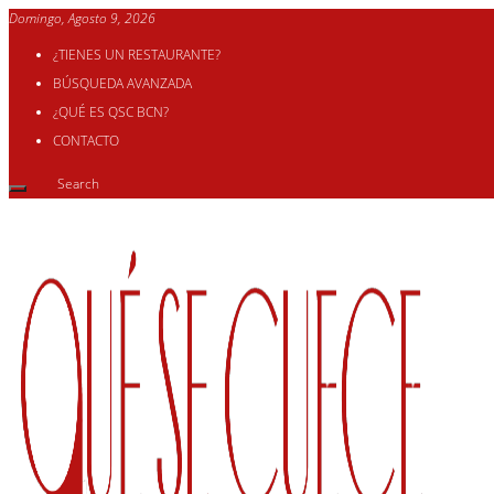
Domingo, Agosto 9, 2026
¿TIENES UN RESTAURANTE?
BÚSQUEDA AVANZADA
¿QUÉ ES QSC BCN?
CONTACTO