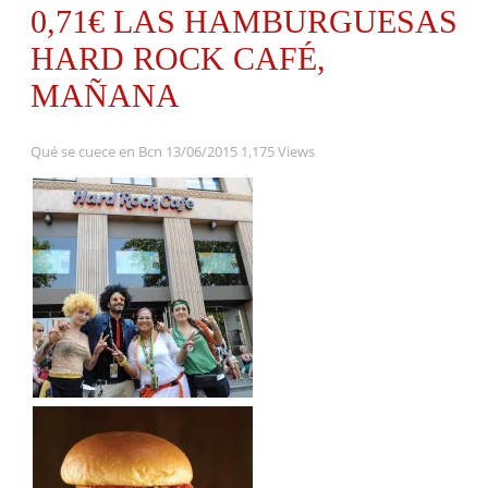
0,71€ LAS HAMBURGUESAS
HARD ROCK CAFÉ,
MAÑANA
Qué se cuece en Bcn
13/06/2015
1,175 Views