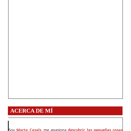
ACERCA DE MÍ
Soy
Marta Casals
, me apasiona
descubrir las pequeñas cosas