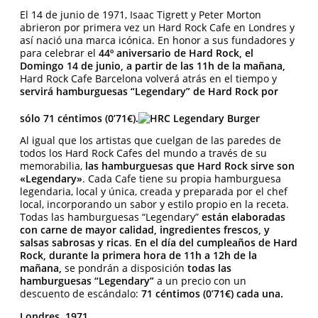
El 14 de junio de 1971, Isaac Tigrett y Peter Morton
abrieron por primera vez un Hard Rock Cafe en Londres y
así nació una marca icónica. En honor a sus fundadores y
para celebrar el
44º aniversario de Hard Rock, el
Domingo 14 de junio, a partir de las 11h de la mañana,
Hard Rock Cafe Barcelona volverá atrás en el tiempo y
servirá hamburguesas “Legendary” de Hard Rock por
sólo 71 céntimos (0’71€).
Al igual que los artistas que cuelgan de las paredes de
todos los Hard Rock Cafes del mundo a través de su
memorabilia,
las hamburguesas que Hard Rock sirve son
«Legendary»
. Cada Cafe tiene su propia hamburguesa
legendaria, local y única, creada y preparada por el chef
local, incorporando un sabor y estilo propio en la receta.
Todas las hamburguesas “Legendary”
están elaboradas
con carne de mayor calidad, ingredientes frescos, y
salsas sabrosas y ricas
.
En el día del cumpleaños de Hard
Rock, durante la primera hora de 11h a 12h de la
mañana,
se pondrán a disposición
todas las
hamburguesas “Legendary”
a un precio con un
descuento de escándalo:
71 céntimos (0’71€) cada una.
Londres, 1971