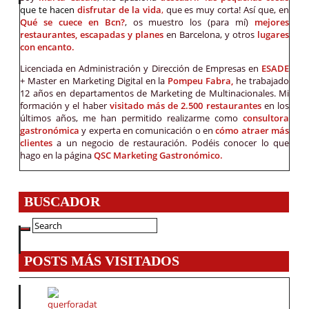
que te hacen
disfrutar de la vida
,
que es muy corta! Así que, en
Qué se cuece en Bcn?
, os muestro los (para mí)
mejores
restaurantes, escapadas y planes
en Barcelona, y otros
lugares
con encanto.
Licenciada en Administración y Dirección de Empresas en
ESADE
+ Master en Marketing Digital en la
Pompeu Fabra,
he trabajado
12 años en departamentos de Marketing de Multinacionales. Mi
formación y el haber
visitado más de 2.500 restaurantes
en los
últimos años, me han permitido realizarme como
consultora
gastronómica
y experta en comunicación o en
cómo atraer más
clientes
a un negocio de restauración. Podéis conocer lo que
hago en la página
QSC Marketing Gastronómico.
BUSCADOR
POSTS MÁS VISITADOS