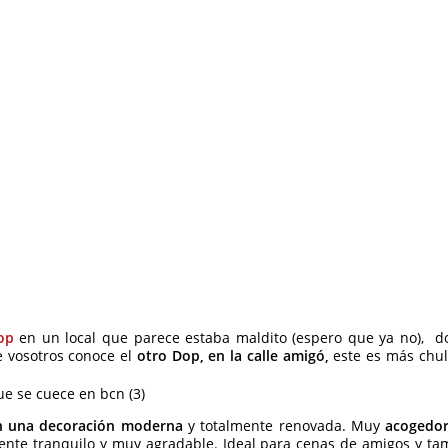
op
en un local que parece estaba maldito (espero que ya no), d
de vosotros conoce el
otro Dop, en la calle amigó,
este es más chul
on una decoración moderna
y totalmente renovada. Muy
acogedor
biente tranquilo y muy agradable. Ideal para cenas de amigos y ta