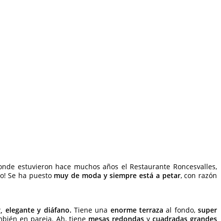
onde estuvieron hace muchos años el Restaurante Roncesvalles,
o! Se ha puesto
muy de moda y siempre está a petar
, con razón
, elegante y diáfano.
Tiene una
enorme terraza
al fondo,
super
mbién en pareja. Ah, tiene
mesas redondas
y
cuadradas grandes