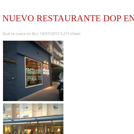
NUEVO RESTAURANTE DOP E
Qué se cuece en Bcn
14/07/2015
5,215 Views