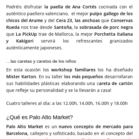
Podréis disfrutar
la paella de Ana Cortés
cocinada con el
auténtico paellero valenciano, el mejor
pulpo gallego de los
chicos del Arume
y del
Cera 23, las anchoas
que
Conservas
Rueda
nos trae desde
Santoña,
la
sobrasada de porc negra
que
La PickUp
trae de Mallorca, la mejor
Porchetta italiana
y Kakigori
servirá los refrescantes granizados
auténticamente japoneses.
…las caretas y caretos de los niños
En esta ocasión los
workshop familiares
los ha diseñado
Mister Karton
. En su taller
los más pequeños
desarrollaran
sus habilidades plásticas elaborando una c
areta de cartón
que refleje su personalidad y se la llevarán a casa!
Cuatro talleres al día: a las 12.00h, 14.00h, 16.00h y 18.00h
¿Qué es Palo Alto Market?
Palo Alto Market
es un
nuevo concepto de mercado para
Barcelona,
callejero y sofisticado, basado en el concepto del