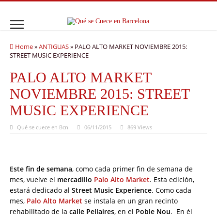
Home
»
ANTIGUAS
»
PALO ALTO MARKET NOVIEMBRE 2015:
STREET MUSIC EXPERIENCE
PALO ALTO MARKET
NOVIEMBRE 2015: STREET
MUSIC EXPERIENCE
Qué se cuece en Bcn
06/11/2015
869 Views
Este fin de semana
, como cada primer fin de semana de
mes, vuelve el
mercadillo
Palo Alto Market
. Esta edición,
estará dedicado al
Street Music Experience
. Como cada
mes,
Palo Alto Market
se instala en un gran recinto
rehabilitado de la
calle Pellaires
, en el
Poble Nou
. En él