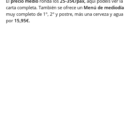
El
precio medio
ronda los
25-35€/pax,
aquí podéis ver la
carta completa.
También se ofrece un
Menú de mediodía
muy completo de 1º, 2º y postre, más una cerveza y agua
por
15,95€.