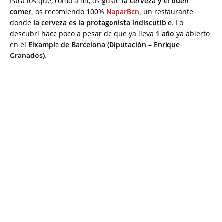
Para los que, como a mí, os guste
la cerveza y el buen
comer,
os recomiendo 100%
NaparBcn
,
un restaurante
donde
la cerveza es la protagonista indiscutible
. Lo
descubrí hace poco a pesar de que ya lleva
1 año
ya abierto
en el
Eixample de Barcelona (Diputación – Enrique
Granados).