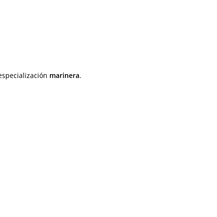
especialización
marinera
.