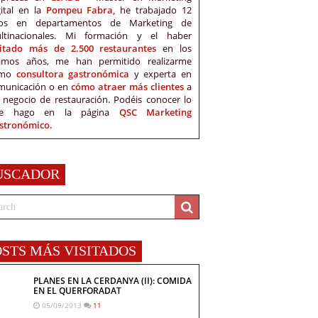
gital en la
Pompeu Fabra,
he trabajado 12
os en departamentos de Marketing de
ltinacionales. Mi formación y el haber
sitado más de 2.500 restaurantes
en los
timos años, me han permitido realizarme
omo
consultora gastronómica
y experta en
municación o en
cómo atraer más clientes
a
 negocio de restauración. Podéis conocer lo
e hago en la página
QSC Marketing
stronómico.
USCADOR
OSTS MÁS VISITADOS
PLANES EN LA CERDANYA (II): COMIDA
EN EL QUERFORADAT
05/09/2013
11