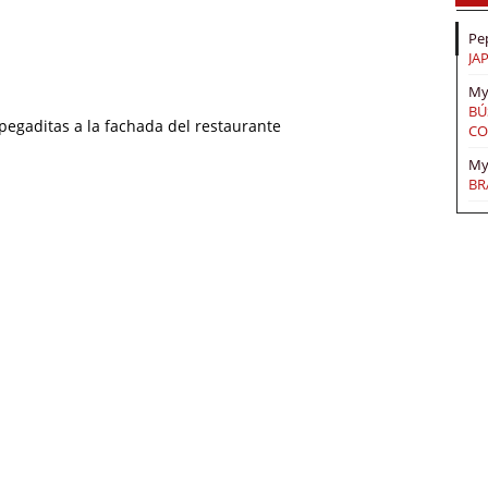
Pe
JA
My
BÚ
pegaditas a la fachada del restaurante
CO
My
BR