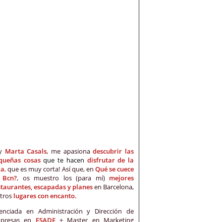
oy
Marta Casals
, me apasiona
descubrir las
queñas cosas
que te hacen
disfrutar de la
da
,
que es muy corta! Así que, en
Qué se cuece
 Bcn?
, os muestro los (para mí)
mejores
staurantes, escapadas y planes
en Barcelona,
otros
lugares con encanto.
cenciada en Administración y Dirección de
presas en
ESADE
+ Master en Marketing