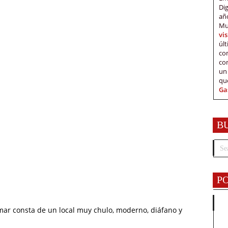
Di
añ
Mu
vi
úl
c
co
un
qu
Ga
B
P
mar consta de un local muy chulo, moderno, diáfano y