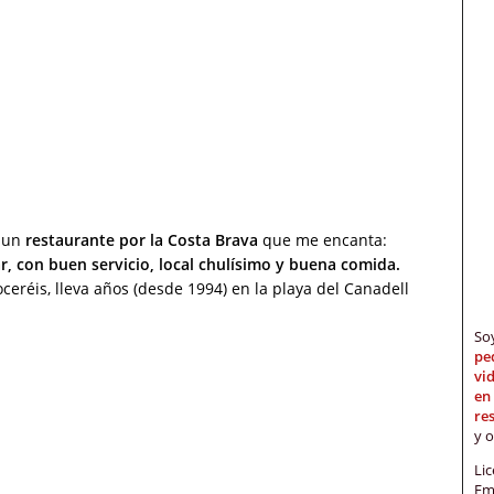
… un
restaurante por la Costa Brava
que me encanta:
r, con buen servicio, local chulísimo y buena comida.
ceréis, lleva años (desde 1994) en la playa del Canadell
S
pe
vi
en
re
y 
Li
Em