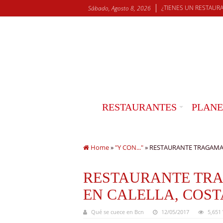
¿TIENES UN RESTAUR
Sábado, Agosto 8, 2026
RESTAURANTES
PLANE
Home
»
"Y CON..."
»
RESTAURANTE TRAGAMAR
RESTAURANTE TR
EN CALELLA, COST
Qué se cuece en Bcn
12/05/2017
5,651