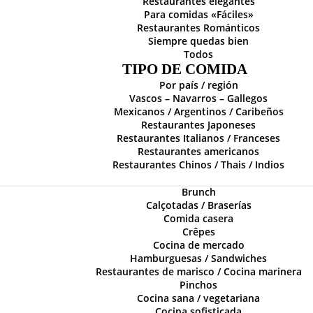
Restaurantes elegantes
Para comidas «Fáciles»
Restaurantes Románticos
Siempre quedas bien
Todos
TIPO DE COMIDA
Por país / región
Vascos – Navarros – Gallegos
Mexicanos / Argentinos / Caribeños
Restaurantes Japoneses
Restaurantes Italianos / Franceses
Restaurantes americanos
Restaurantes Chinos / Thais / Indios
Brunch
Calçotadas / Braserías
Comida casera
Crêpes
Cocina de mercado
Hamburguesas / Sandwiches
Restaurantes de marisco / Cocina marinera
Pinchos
Cocina sana / vegetariana
Cocina sofisticada