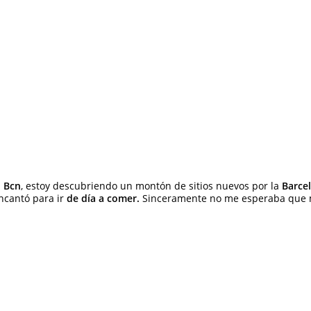
n Bcn
, estoy descubriendo un montón de sitios nuevos por la
Barce
ncantó para ir
de día a comer.
Sinceramente no me esperaba que m