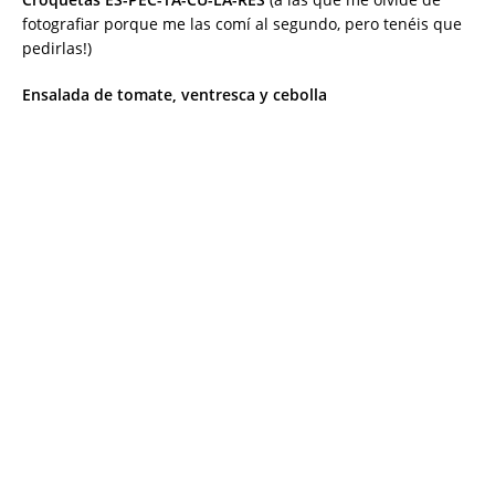
Croquetas ES-PEC-TA-CU-LA-RES
(a las que me olvidé de
fotografiar porque me las comí al segundo, pero tenéis que
pedirlas!)
Ensalada de tomate, ventresca y cebolla