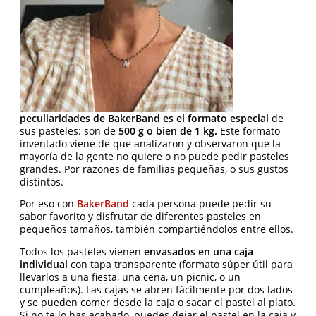
peculiaridades de BakerBand es el formato especial
de
sus pasteles: son de
500 g o bien de 1 kg.
Este formato
inventado viene de que analizaron y observaron que la
mayoría de la gente no quiere o no puede pedir pasteles
grandes. Por razones de familias pequeñas, o sus gustos
distintos.
Por eso con
BakerBand
cada persona puede pedir su
sabor favorito y disfrutar de diferentes pasteles en
pequeños tamaños, también compartiéndolos entre ellos.
Todos los pasteles vienen
envasados en una caja
individual
con tapa transparente (formato súper útil para
llevarlos a una fiesta, una cena, un picnic, o un
cumpleaños). Las cajas se abren fácilmente por dos lados
y se pueden comer desde la caja o sacar el pastel al plato.
Si no te lo has acabado, puedes dejar el pastel en la caja y