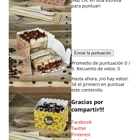
¡Haz clic en una estrella
para puntuar!
Enviar la puntuación
Promedio de puntuación
0
/
5. Recuento de votos:
0
Hasta ahora, ¡no hay votos!.
Sé el primero en puntuar
este contenido.
Gracias por
compartir!!!
Facebook
Twitter
Pinterest