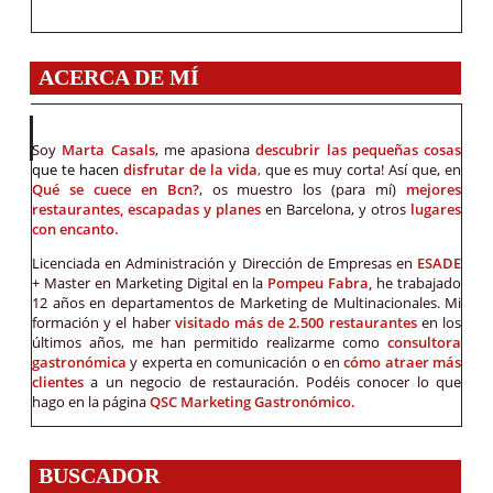
ACERCA DE MÍ
Soy
Marta Casals
, me apasiona
descubrir las pequeñas cosas
que te hacen
disfrutar de la vida
,
que es muy corta! Así que, en
Qué se cuece en Bcn?
, os muestro los (para mí)
mejores
restaurantes, escapadas y planes
en Barcelona, y otros
lugares
con encanto.
Licenciada en Administración y Dirección de Empresas en
ESADE
+ Master en Marketing Digital en la
Pompeu Fabra,
he trabajado
12 años en departamentos de Marketing de Multinacionales. Mi
formación y el haber
visitado más de 2.500 restaurantes
en los
últimos años, me han permitido realizarme como
consultora
gastronómica
y experta en comunicación o en
cómo atraer más
clientes
a un negocio de restauración. Podéis conocer lo que
hago en la página
QSC Marketing Gastronómico.
BUSCADOR