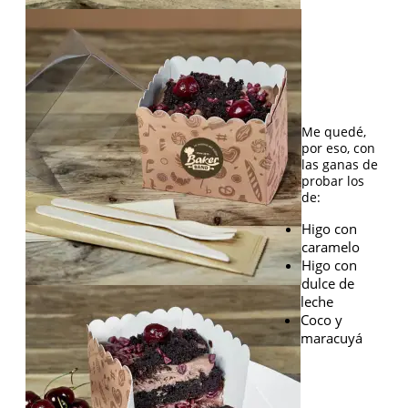
Me quedé,
por eso, con
las ganas de
probar los
de:
Higo con
caramelo
Higo con
dulce de
leche
Coco y
maracuyá