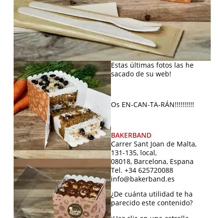
Estas últimas fotos las he
sacado de su web!
Os EN-CAN-TA-RÁN!!!!!!!!!!
BAKERBAND
Carrer Sant Joan de Malta,
131-135, local,
08018, Barcelona, Espana
Tel. +34 625720088
info@bakerband.es
¿De cuánta utilidad te ha
parecido este contenido?