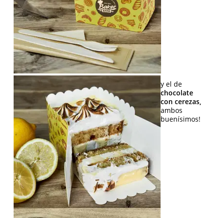
y el de
chocolate
con cerezas,
ambos
buenísimos!