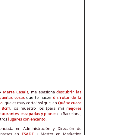
oy
Marta Casals
, me apasiona
descubrir las
queñas cosas
que te hacen
disfrutar de la
da
,
que es muy corta! Así que, en
Qué se cuece
 Bcn?
, os muestro los (para mí)
mejores
staurantes, escapadas y planes
en Barcelona,
otros
lugares con encanto.
cenciada en Administración y Dirección de
presas en
ESADE
+ Master en Marketing