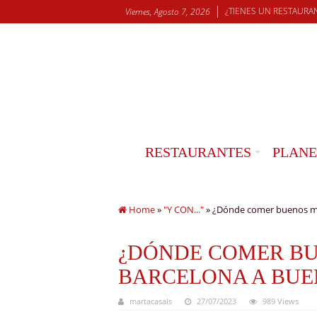
¿TIENES UN RESTAURA
Viernes, Agosto 7, 2026
RESTAURANTES
PLANE
Home
»
"Y CON..."
»
¿Dónde comer buenos ma
¿DÓNDE COMER BU
BARCELONA A BUE
martacasals
27/07/2023
989 Views