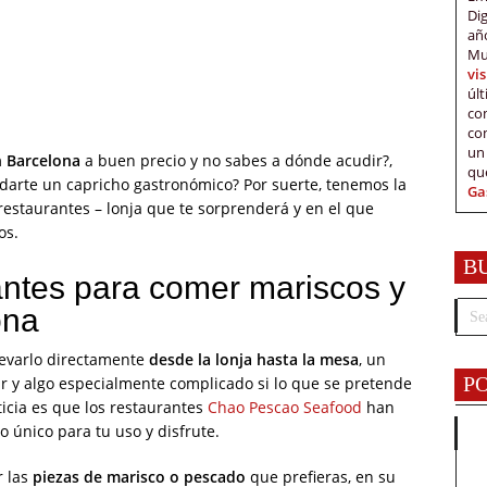
Di
añ
Mu
vi
úl
c
co
un
 Barcelona
a buen precio y no sabes a dónde acudir?,
qu
 darte un capricho gastronómico? Por suerte, tenemos la
Ga
restaurantes – lonja que te sorprenderá y en el que
os.
B
antes para comer mariscos y
ona
levarlo directamente
desde la lonja hasta la mesa
, un
P
 y algo especialmente complicado si lo que se pretende
icia es que los restaurantes
Chao Pescao Seafood
han
 único para tu uso y disfrute.
r las
piezas de marisco o pescado
que prefieras, en su