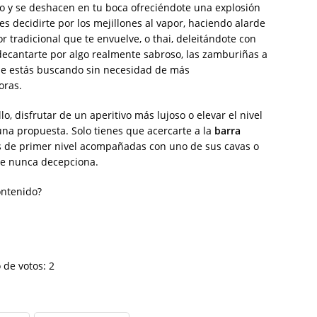
go y se deshacen en tu boca ofreciéndote una explosión
 decidirte por los mejillones al vapor, haciendo alarde
or tradicional que te envuelve, o thai, deleitándote con
 decantarte por algo realmente sabroso, las zamburiñas a
ue estás buscando sin necesidad de más
oras.
llo, disfrutar de un aperitivo más lujoso o elevar el nivel
una propuesta. Solo tienes que acercarte a la
barra
s de primer nivel acompañadas con uno de sus cavas o
e nunca decepciona.
ontenido?
 de votos:
2