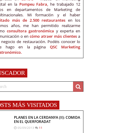
gital en la
Pompeu Fabra,
he trabajado 12
os en departamentos de Marketing de
ltinacionales. Mi formación y el haber
sitado más de 2.500 restaurantes
en los
timos años, me han permitido realizarme
omo
consultora gastronómica
y experta en
municación o en
cómo atraer más clientes
a
 negocio de restauración. Podéis conocer lo
e hago en la página
QSC Marketing
stronómico.
USCADOR
OSTS MÁS VISITADOS
PLANES EN LA CERDANYA (II): COMIDA
EN EL QUERFORADAT
05/09/2013
11