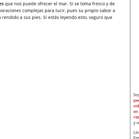
es
que nos puede ofrecer el mar. Si se toma fresco y de
aboraciones complejas para lucir, pues su propio sabor a
rendido a sus pies. Si estás leyendo esto, seguro que
S
pe
vi
en
re
y 
Li
Em