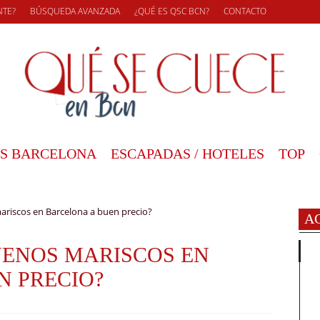
NTE?
BÚSQUEDA AVANZADA
¿QUÉ ES QSC BCN?
CONTACTO
S BARCELONA
ESCAPADAS / HOTELES
TOP
riscos en Barcelona a buen precio?
A
ENOS MARISCOS EN
N PRECIO?