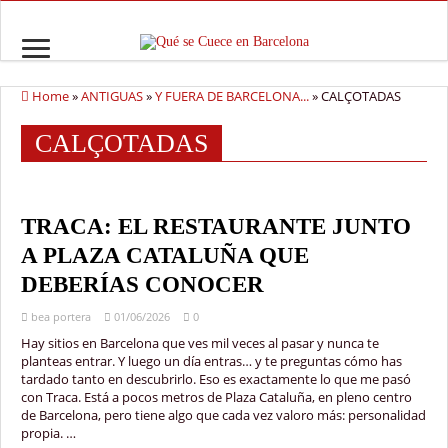
Home
»
ANTIGUAS
»
Y FUERA DE BARCELONA...
»
CALÇOTADAS
CALÇOTADAS
TRACA: EL RESTAURANTE JUNTO
A PLAZA CATALUÑA QUE
DEBERÍAS CONOCER
bea portera
01/06/2026
0
Hay sitios en Barcelona que ves mil veces al pasar y nunca te
planteas entrar. Y luego un día entras… y te preguntas cómo has
tardado tanto en descubrirlo. Eso es exactamente lo que me pasó
con Traca. Está a pocos metros de Plaza Cataluña, en pleno centro
de Barcelona, pero tiene algo que cada vez valoro más: personalidad
propia. …