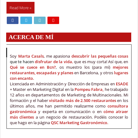
Read More »
ACERCA DE MÍ
Soy
Marta Casals
, me apasiona
descubrir las pequeñas cosas
que te hacen
disfrutar de la vida
,
que es muy corta! Así que, en
Qué se cuece en Bcn?
, os muestro los (para mí)
mejores
restaurantes, escapadas y planes
en Barcelona, y otros
lugares
con encanto.
Licenciada en Administración y Dirección de Empresas en
ESADE
+ Master en Marketing Digital en la
Pompeu Fabra,
he trabajado
12 años en departamentos de Marketing de Multinacionales. Mi
formación y el haber
visitado más de 2.500 restaurantes
en los
últimos años, me han permitido realizarme como
consultora
gastronómica
y experta en comunicación o en
cómo atraer
más clientes
a un negocio de restauración. Podéis conocer lo
que hago en la página
QSC Marketing Gastronómico.