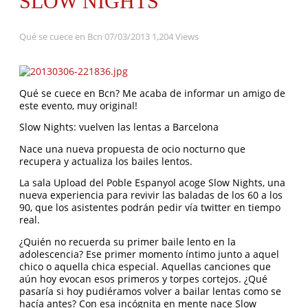
SLOW NIGHTS
Qué se cuece en Bcn
07/03/2013
1,204 Views
Qué se cuece en Bcn? Me acaba de informar un amigo de
este evento, muy original!
Slow Nights: vuelven las lentas a Barcelona
Nace una nueva propuesta de ocio nocturno que
recupera y actualiza los bailes lentos.
La sala Upload del Poble Espanyol acoge Slow Nights, una
nueva experiencia para revivir las baladas de los 60 a los
90, que los asistentes podrán pedir vía twitter en tiempo
real.
¿Quién no recuerda su primer baile lento en la
adolescencia? Ese primer momento íntimo junto a aquel
chico o aquella chica especial. Aquellas canciones que
aún hoy evocan esos primeros y torpes cortejos. ¿Qué
pasaría si hoy pudiéramos volver a bailar lentas como se
hacía antes? Con esa incógnita en mente nace Slow