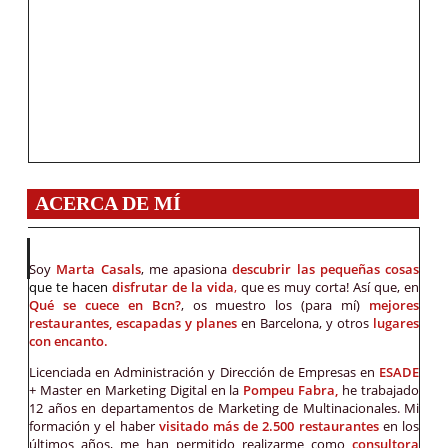
ACERCA DE MÍ
Soy
Marta Casals
, me apasiona
descubrir las pequeñas cosas
que te hacen
disfrutar de la vida
,
que es muy corta! Así que, en
Qué se cuece en Bcn?
, os muestro los (para mí)
mejores
restaurantes, escapadas y planes
en Barcelona, y otros
lugares
con encanto.
Licenciada en Administración y Dirección de Empresas en
ESADE
+ Master en Marketing Digital en la
Pompeu Fabra,
he trabajado
12 años en departamentos de Marketing de Multinacionales. Mi
formación y el haber
visitado más de 2.500 restaurantes
en los
últimos años, me han permitido realizarme como
consultora