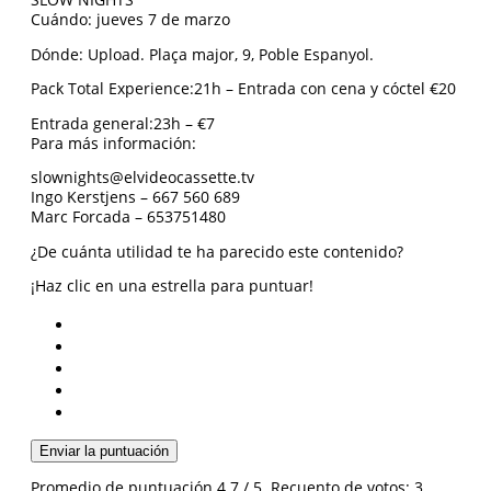
SLOW NIGHTS
Cuándo: ​​​jueves 7 de marzo
Dónde: ​​​Upload. Plaça major, 9, Poble Espanyol.
Pack Total Experience:​21h – Entrada con cena y cóctel €20
Entrada general:​​23h – €7
Para más información:
slownights@elvideocassette.tv
Ingo Kerstjens – 667 560 689
Marc Forcada – 653751480
¿De cuánta utilidad te ha parecido este contenido?
¡Haz clic en una estrella para puntuar!
Enviar la puntuación
Promedio de puntuación
4.7
/ 5. Recuento de votos:
3