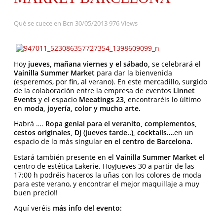
Qué se cuece en Bcn
30/05/2013
976 Views
Hoy
jueves, mañana viernes y el sábado,
se celebrará el
Vainilla Summer Market
para dar la bienvenida
(esperemos, por fin, al verano). En este mercadillo, surgido
de la colaboración entre la empresa de eventos
Linnet
Events
y el espacio
Meeatings 23,
encontraréis lo último
en
moda, joyería, color y mucho arte.
Habrá ….
Ropa genial para el veranito, complementos,
cestos originales, Dj (jueves tarde..), cocktails….
en un
espacio de lo más singular
en el centro de Barcelona.
Estará también presente en el
Vainilla Summer Market
el
centro de estética Lakerie. HoyJueves 30 a partir de las
17:00 h podréis haceros la uñas con los colores de moda
para este verano, y encontrar el mejor maquillaje a muy
buen precio!!
Aquí veréis
más info del evento: