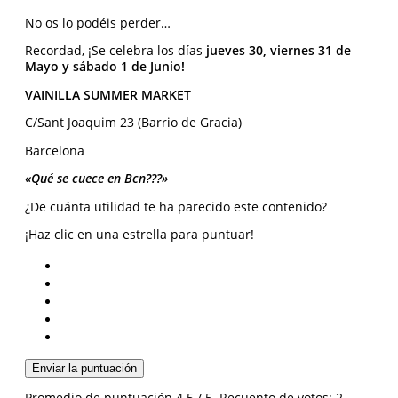
No os lo podéis perder…
Recordad, ¡Se celebra los días
jueves 30, viernes 31 de
Mayo y sábado 1 de Junio!
VAINILLA SUMMER MARKET
C/Sant Joaquim 23 (Barrio de Gracia)
Barcelona
«Qué se cuece en Bcn???»
¿De cuánta utilidad te ha parecido este contenido?
¡Haz clic en una estrella para puntuar!
Enviar la puntuación
Promedio de puntuación
4.5
/ 5. Recuento de votos:
2