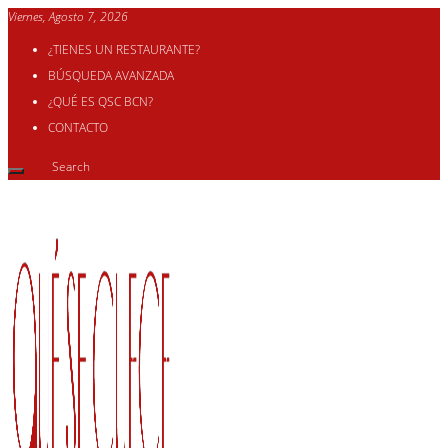
Viernes, Agosto 7, 2026
¿TIENES UN RESTAURANTE?
BÚSQUEDA AVANZADA
¿QUÉ ES QSC BCN?
CONTACTO