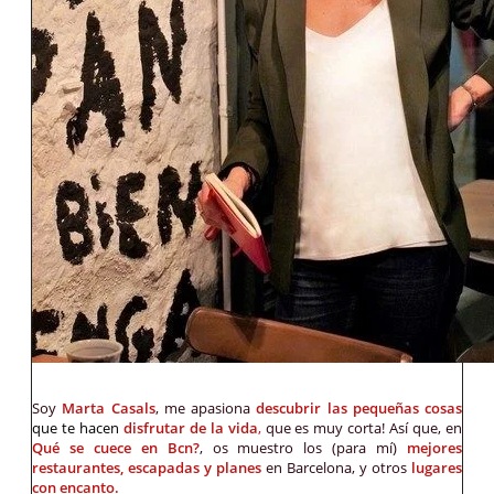
Soy
Marta Casals
, me apasiona
descubrir las pequeñas cosas
que te hacen
disfrutar de la vida
,
que es muy corta! Así que, en
Qué se cuece en Bcn?
, os muestro los (para mí)
mejores
restaurantes, escapadas y planes
en Barcelona, y otros
lugares
con encanto.