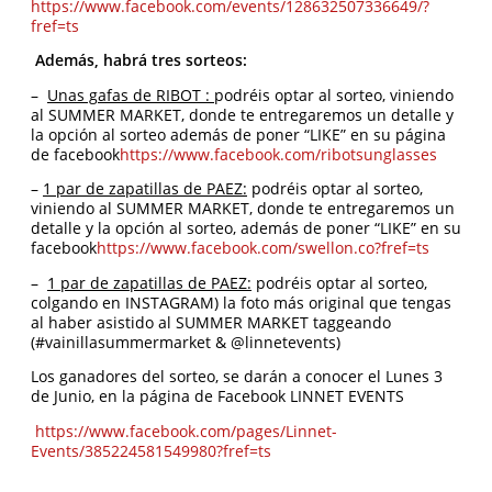
https://www.facebook.com/events/128632507336649/?
fref=ts
Además, habrá tres sorteos:
–
Unas gafas de RIBOT :
podréis optar al sorteo, viniendo
al SUMMER MARKET, donde te entregaremos un detalle y
la opción al sorteo además de poner “LIKE” en su página
de facebook
https://www.facebook.com/ribotsunglasses
–
1 par de zapatillas de PAEZ:
podréis optar al sorteo,
viniendo al SUMMER MARKET, donde te entregaremos un
detalle y la opción al sorteo, además de poner “LIKE” en su
facebook
https://www.facebook.com/swellon.co?fref=ts
–
1 par de zapatillas de PAEZ:
podréis optar al sorteo,
colgando en INSTAGRAM) la foto más original que tengas
al haber asistido al SUMMER MARKET taggeando
(#vainillasummermarket & @linnetevents)
Los ganadores del sorteo, se darán a conocer el Lunes 3
de Junio, en la página de Facebook LINNET EVENTS
https://www.facebook.com/pages/Linnet-
Events/385224581549980?fref=ts